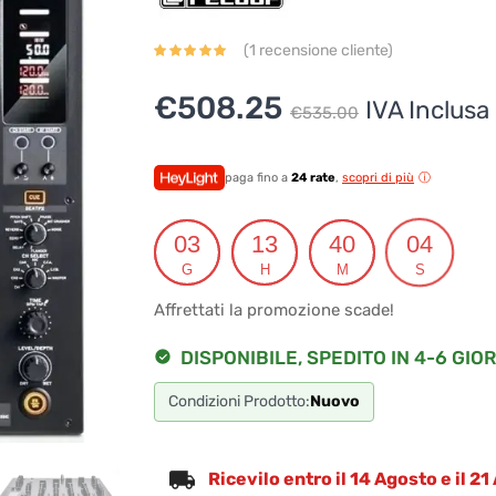
(
1
recensione cliente)
Il
Il
€
508.25
IVA Inclusa
€
535.00
prezzo
prezzo
originale
attuale
paga fino a
24 rate
,
scopri di più
era:
è:
03
13
40
03
€535.00
€508.25
G
H
M
S
Affrettati la promozione scade!
DISPONIBILE, SPEDITO IN 4-6 GIOR
Condizioni Prodotto:
Nuovo
Ricevilo entro il 14 Agosto e il 2