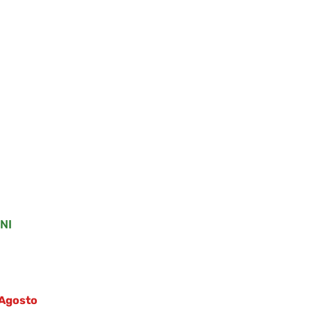
.
.
NI
1 Agosto