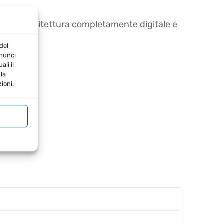
Con un’architettura completamente digitale e
del
nnunci
li il
la
ioni.