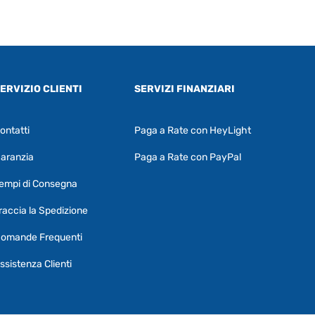
ERVIZIO CLIENTI
SERVIZI FINANZIARI
ontatti
Paga a Rate con HeyLight
Supporto clienti
RF Assist
aranzia
Paga a Rate con PayPal
Ciao, Come posso aiutarti?
empi di Consegna
Puoi chiedermi informazioni generali o
specifiche su certi prodotti.
raccia la Spedizione
Per ottenere dettagli su un determinato
omande Frequenti
prodotto
assicurati di indicarne il nome
completo
ssistenza Clienti