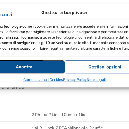
Gestisci la tua privacy
ad alte prestazioni progettato per DJ professionisti. 
sperienza di mixaggio avanzata.
mo tecnologie come i cookie per memorizzare e/o accedere alle informazioni 
vo. Lo facciamo per migliorare l'esperienza di navigazione e per mostrare a
sonalizzati. Il consenso a queste tecnologie ci consentirà di elaborare dati qua
ento di navigazione o gli ID univoci su questo sito. Il mancato consenso o 
l consenso possono influire negativamente su alcune caratteristiche e funz
Accetta
Gestisci opzioni
d’insieme
Come usiamo i Cookies
Privacy Policy
Note Legali
icrofonico
2 Phono, 7 Line, 1 Combo-Mic
1 XLR, 1 jack, 2 RCA sbilanciato, 2 cuffie