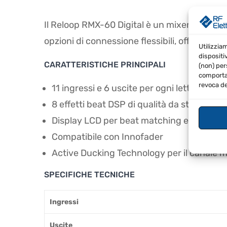
Il Reloop RMX-60 Digital è un mixer da club 
opzioni di connessione flessibili, offre un’e
Utilizzia
dispositi
CARATTERISTICHE PRINCIPALI
(non) per
comportam
revoca de
11 ingressi e 6 uscite per ogni lettore
8 effetti beat DSP di qualità da studio
Display LCD per beat matching e visione 
Compatibile con Innofader
Active Ducking Technology per il canale m
SPECIFICHE TECNICHE
Ingressi
Uscite