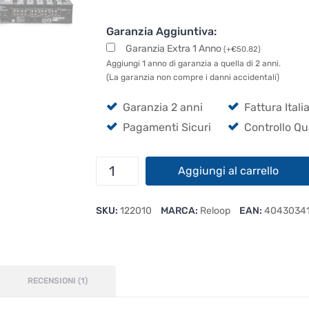
Garanzia Aggiuntiva:
Garanzia Extra 1 Anno
(
+
€
50.82
)
Aggiungi 1 anno di garanzia a quella di 2 anni.
(La garanzia non compre i danni accidentali)
Garanzia 2 anni
Fattura Itali
Pagamenti Sicuri
Controllo Qu
Reloop
Aggiungi al carrello
RMX-
60
SKU:
122010
MARCA:
Reloop
EAN:
40430341
Digital
quantità
RECENSIONI (1)