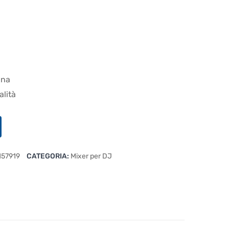
ana
alità
57919
CATEGORIA:
Mixer per DJ