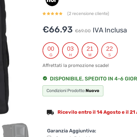
(
2
recensione cliente)
Il
Il
€
66.93
IVA Inclusa
€
69.00
prezzo
prezzo
originale
attuale
00
03
21
22
G
H
M
S
era:
è:
Affrettati la promozione scade!
€69.00.
€66.93.
DISPONIBILE, SPEDITO IN 4-6 GIOR
Condizioni Prodotto:
Nuovo
Ricevilo entro il 14 Agosto e il 2
Garanzia Aggiuntiva: