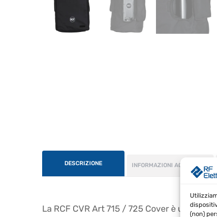
DESCRIZIONE
INFORMAZIONI AGGIUNTIVE
Utilizzia
dispositi
La RCF CVR Art 715 / 725 Cover è una fodera 
(non) per