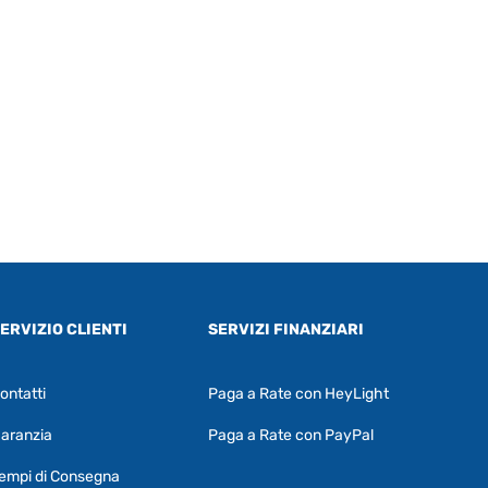
ERVIZIO CLIENTI
SERVIZI FINANZIARI
ontatti
Paga a Rate con HeyLight
Supporto clienti
RF Assist
aranzia
Paga a Rate con PayPal
Ciao, Come posso aiutarti?
empi di Consegna
Puoi chiedermi informazioni generali o