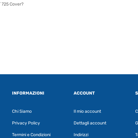
 / 725 Cover?
INFORMAZIONI
ACCOUNT
S
Chi Siamo
Il mio account
C
Privacy Policy
Dettagli account
G
Termini e Condizioni
Indirizzi
T