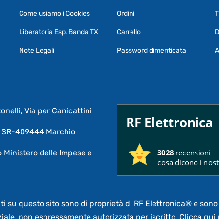
Come usiamo i Cookies
Ordini
T
Liberatoria Esp, Banda TX
Carrello
D
Note Legali
Password dimenticata
A
nelli, Via per Canicattini
RF Elettronica
A: SR-409444 Marchio
3028
recensioni
 Ministero delle Impese e
cosa dicono i nostr
nti su questo sito sono di proprietà di RF Elettronica®
e sono 
ziale,
non espressamente autorizzata per iscritto.
Clicca qui 