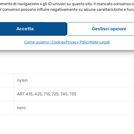
sicurezza dei tuoi altoparlanti.
ento di navigazione o gli ID univoci su questo sito. Il mancato consenso o 
l consenso possono influire negativamente su alcune caratteristiche e funz
Accetta
Gestisci opzioni
Come usiamo i Cookies
Privacy Policy
Note Legali
nylon
ART 415, 425, 715, 725, 745, 735
nero