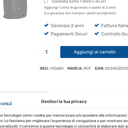
Garanzia Extra 1 Anno
(
+
€
6.69
)
Aggiungi 1 anno di garanzia a quella di 2 anni.
(La garanzia non compre i danni accidentali)
Garanzia 2 anni
Fattura Itali
Pagamenti Sicuri
Controllo Qu
RCF
Aggiungi al carrello
CVR
Art
SKU:
145680
MARCA:
RCF
EAN:
802453001
715
/
725
Cover
quantità
RECENSIONI (2)
Gestisci la tua privacy
mo tecnologie come i cookie per memorizzare e/o accedere alle informazioni 
vo. Lo facciamo per migliorare l'esperienza di navigazione e per mostrare a
protettiva progettata per i diffusori della serie ART.
sonalizzati. Il consenso a queste tecnologie ci consentirà di elaborare dati qua