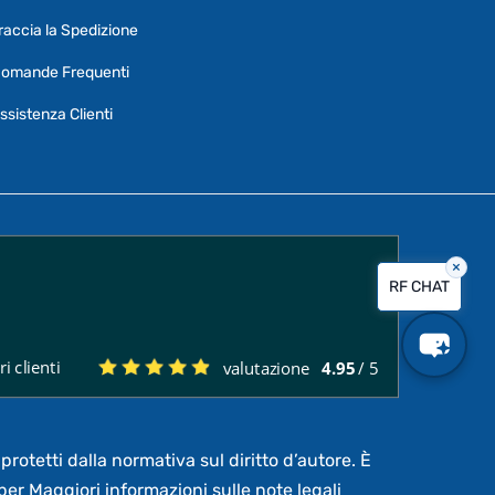
specifiche su certi prodotti.
raccia la Spedizione
Per ottenere dettagli su un determinato
omande Frequenti
prodotto
assicurati di indicarne il nome
completo
ssistenza Clienti
×
Vorrei creare un ticket al servizio clienti
RF CHAT
Quali sono i tempi di consegna?
i clienti
valutazione
4.95
/ 5
Posso pagare a rate?
protetti dalla normativa sul diritto d’autore. È
per Maggiori informazioni sulle note legali