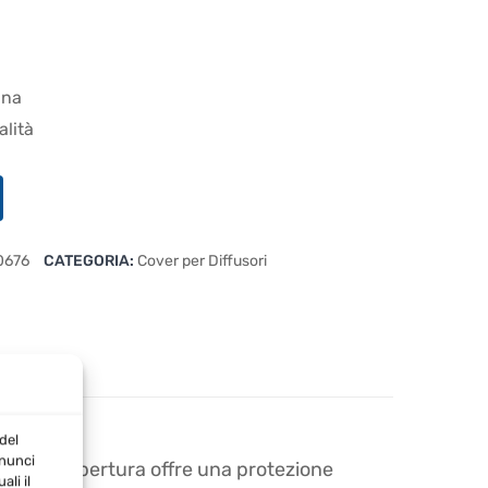
ana
alità
0676
CATEGORIA:
Cover per Diffusori
del
nnunci
 Questa copertura offre una protezione
li il