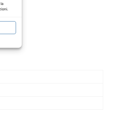
la
ioni.