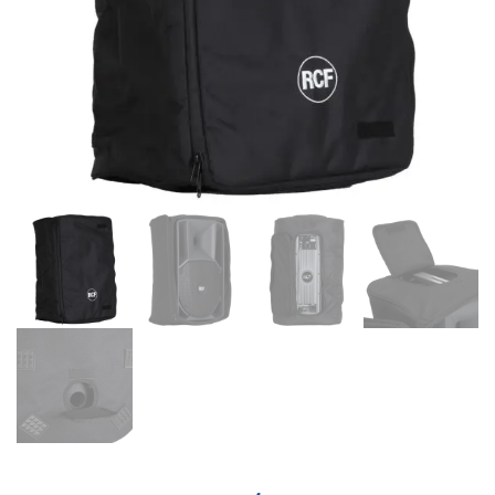
Supporto clienti
RF Assist
Ciao, Come posso aiutarti?
Puoi chiedermi informazioni generali o specifiche su certi
prodotti.
Per ottenere dettagli su un determinato prodotto
assicurati di indicarne il nome completo