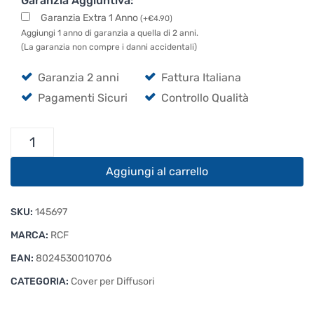
Garanzia Aggiuntiva:
Garanzia Extra 1 Anno
(
+
€
4.90
)
Aggiungi 1 anno di garanzia a quella di 2 anni.
(La garanzia non compre i danni accidentali)
Garanzia 2 anni
Fattura Italiana
Pagamenti Sicuri
Controllo Qualità
RCF
CVR
ART
Aggiungi al carrello
708
/
SKU:
145697
408
Cover
MARCA:
RCF
quantità
EAN:
8024530010706
CATEGORIA:
Cover per Diffusori