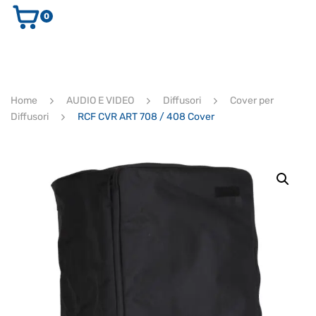
0
AUDIO E VIDEO
STRUMENTI MUSICALI
ELETTRONICA
Home
AUDIO E VIDEO
Diffusori
Cover per
ULTIMI ARRIVI
Diffusori
RCF CVR ART 708 / 408 Cover
Ricerca
prodotti
CERCA