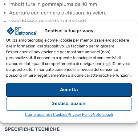
Imbottitura in gommapiuma da 10 mm
Aperture con cerniera e chiusura in velcro
Logo bianco ricamato sul davanti
Fori per maniglia sui lati
Gestisci la tua privacy
Utilizziamo tecnologie come i cookie per memorizzare e/o accedere
CONSIGLI D’USO
alle informazioni del dispositivo. Lo facciamo per migliorare
l'esperienza di navigazione e per mostrare annunci (non)
Utilizzare la cover durante il trasporto per proteggere
personalizzati. Il consenso a queste tecnologie ci consentirà di
elaborare dati quali il comportamento di navigazione o gli ID univoci
i diffusori da urti e graffi.
su questo sito. Il mancato consenso o la revoca del consenso
Pulire la cover con un panno umido per mantenere il
possono influire negativamente su alcune caratteristiche e funzioni.
tessuto in buone condizioni.
Accetta
Riporre la cover in un luogo asciutto e lontano da
fonti di calore quando non utilizzata.
Gestisci opzioni
Verificare periodicamente lo stato della gommapiuma
Come usiamo i Cookies
Privacy Policy
Note Legali
per assicurarsi che fornisca la protezione necessaria.
SPECIFICHE TECNICHE