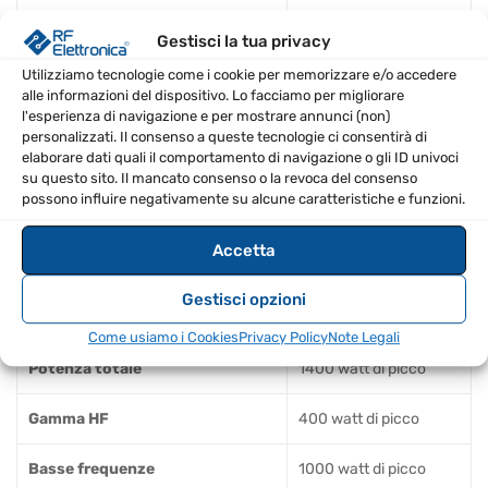
Sensibilità d'ingresso
-2 dBu/+4 dBu
Gestisci la tua privacy
Utilizziamo tecnologie come i cookie per memorizzare e/o accedere
Sensibilità ingresso microfonico
-32 dBu
alle informazioni del dispositivo. Lo facciamo per migliorare
l'esperienza di navigazione e per mostrare annunci (non)
personalizzati. Il consenso a queste tecnologie ci consentirà di
Frequenza di crossover
650
elaborare dati quali il comportamento di navigazione o gli ID univoci
su questo sito. Il mancato consenso o la revoca del consenso
Circuiti di protezione
Termico, RMS
possono influire negativamente su alcune caratteristiche e funzioni.
Limitatore
Soft Limitatore
Accetta
Volume, Boost,
Gestisci opzioni
Controlli
Mic/Line
Come usiamo i Cookies
Privacy Policy
Note Legali
Potenza totale
1400 watt di picco
Gamma HF
400 watt di picco
Basse frequenze
1000 watt di picco