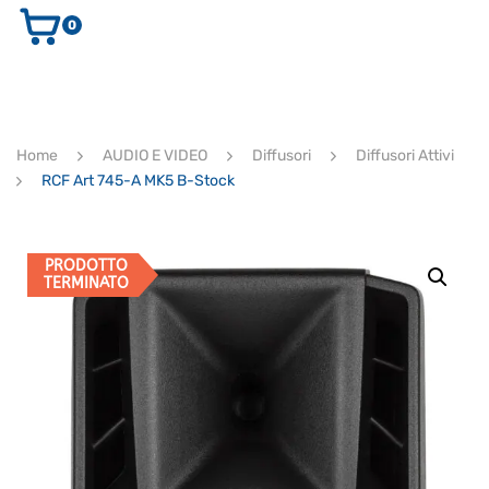
0
AUDIO E VIDEO
STRUMENTI MUSICALI
ELETTRONICA
Home
AUDIO E VIDEO
Diffusori
Diffusori Attivi
ULTIMI ARRIVI
RCF Art 745-A MK5 B-Stock
Ricerca
prodotti
CERCA
PRODOTTO
TERMINATO