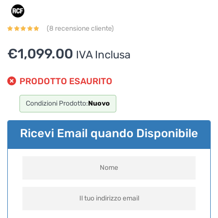
prodotti.
Per ottenere dettagli su un determinato prodotto
(
8
recensione cliente)
assicurati di indicarne il nome completo
€
1,099.00
IVA Inclusa
PRODOTTO ESAURITO
Condizioni Prodotto:
Nuovo
Ricevi Email quando Disponibile