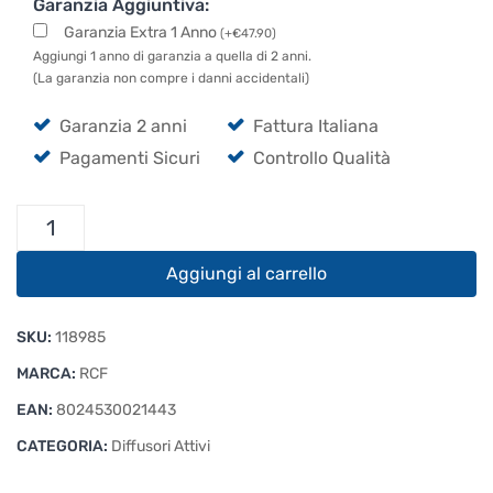
Garanzia Aggiuntiva:
Garanzia Extra 1 Anno
(
+
€
47.90
)
Aggiungi 1 anno di garanzia a quella di 2 anni.
(La garanzia non compre i danni accidentali)
Garanzia 2 anni
Fattura Italiana
Pagamenti Sicuri
Controllo Qualità
RCF
ART
710-
Aggiungi al carrello
A
MK5
SKU:
118985
Cassa
Amplificata
MARCA:
RCF
quantità
EAN:
8024530021443
CATEGORIA:
Diffusori Attivi