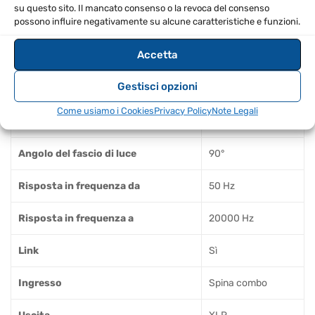
su questo sito. Il mancato consenso o la revoca del consenso
possono influire negativamente su alcune caratteristiche e funzioni.
Peak output
1400 W
Accetta
Max SPL (dB)
129 dB
Gestisci opzioni
Peso (kg)
14.2
Come usiamo i Cookies
Privacy Policy
Note Legali
Materiale alloggiamento
Plastica
Angolo del fascio di luce
90°
Risposta in frequenza da
50 Hz
Risposta in frequenza a
20000 Hz
Link
Sì
Ingresso
Spina combo