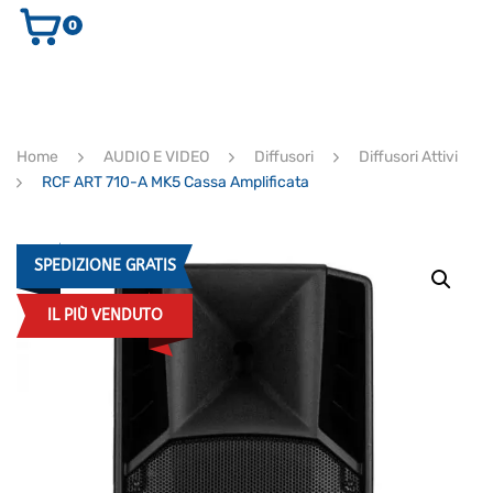
0
AUDIO E VIDEO
STRUMENTI MUSICALI
ELETTRONICA
Home
AUDIO E VIDEO
Diffusori
Diffusori Attivi
ULTIMI ARRIVI
RCF ART 710-A MK5 Cassa Amplificata
Ricerca
prodotti
CERCA
SPEDIZIONE GRATIS
IL PIÙ VENDUTO