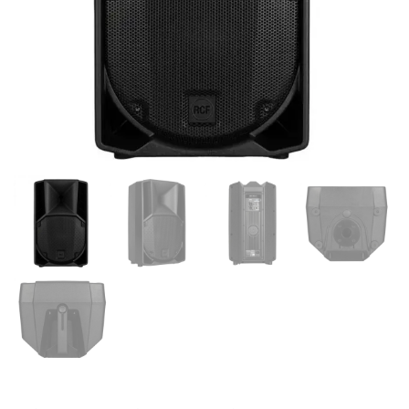
Supporto clienti
RF Assist
Ciao, Come posso aiutarti?
Puoi chiedermi informazioni generali o specifiche su certi
prodotti.
Per ottenere dettagli su un determinato prodotto