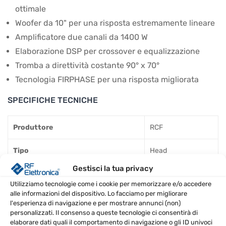
ottimale
Woofer da 10" per una risposta estremamente lineare
Amplificatore due canali da 1400 W
Elaborazione DSP per crossover e equalizzazione
Tromba a direttività costante 90° x 70°
Tecnologia FIRPHASE per una risposta migliorata
SPECIFICHE TECNICHE
Produttore
RCF
Tipo
Head
Gestisci la tua privacy
Elaborazione del segnale
Attivo
Utilizziamo tecnologie come i cookie per memorizzare e/o accedere
alle informazioni del dispositivo. Lo facciamo per migliorare
Dimensione del Woofer
10 pollici
l'esperienza di navigazione e per mostrare annunci (non)
personalizzati. Il consenso a queste tecnologie ci consentirà di
Dimensione del Tweeter
1 pollice
elaborare dati quali il comportamento di navigazione o gli ID univoci