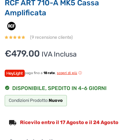
RCF ART 710-A MK5 Cassa
assicurati di indicarne il nome completo
Amplificata
(
9
recensione cliente)
€
479.00
IVA Inclusa
paga fino a
18 rate
,
scopri di più
DISPONIBILE, SPEDITO IN 4-6 GIORNI
Condizioni Prodotto:
Nuovo
Ricevilo entro il 17 Agosto e il 24 Agosto