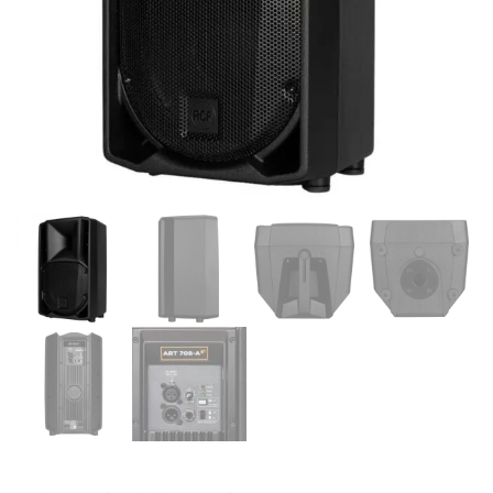
Supporto clienti
RF Assist
Ciao, Come posso aiutarti?
Puoi chiedermi informazioni generali o specifiche su certi
prodotti.
Per ottenere dettagli su un determinato prodotto
assicurati di indicarne il nome completo