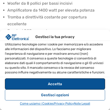
Woofer da 8 pollici per bassi incisivi
Amplificatore da 1400 watt per elevata potenza
Tromba a direttività costante per copertura
eccellente
Funzioni DSP avanzate per crossover e
Gestisci la tua privacy
equalizzazione
Utilizziamo tecnologie come i cookie per memorizzare e/o accedere
SPECIFICHE TECNICHE
alle informazioni del dispositivo. Lo facciamo per migliorare
l'esperienza di navigazione e per mostrare annunci (non)
personalizzati. Il consenso a queste tecnologie ci consentirà di
driver a compressione da 1,4 pollici, cupola
elaborare dati quali il comportamento di navigazione o gli ID univoci
Driver HF
in titanio, magnete al neodimio
su questo sito. Il mancato consenso o la revoca del consenso
possono influire negativamente su alcune caratteristiche e funzioni.
Driver LF
woofer da 8 pollici, magnete al neodimio
Accetta
Amplificazione
1400 W di picco
Gestisci opzioni
Direzionalità
90° x 70°
Come usiamo i Cookies
Privacy Policy
Note Legali