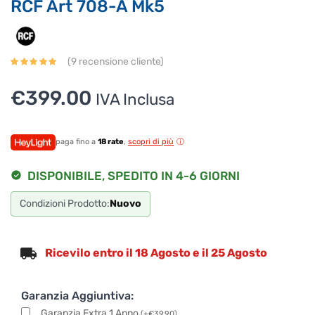
RCF Art 708-A Mk5
(
9
recensione cliente)
€
399.00
IVA Inclusa
paga fino a
18 rate
,
scopri di più
DISPONIBILE, SPEDITO IN 4-6 GIORNI
Condizioni Prodotto:
Nuovo
Ricevilo entro il 18 Agosto e il 25 Agosto
Garanzia Aggiuntiva:
Garanzia Extra 1 Anno
(
+
€
39.90
)