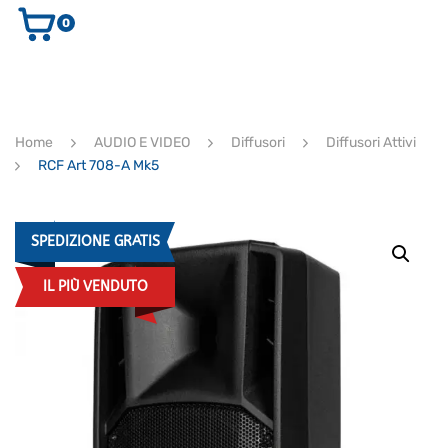
0
AUDIO E VIDEO
STRUMENTI MUSICALI
ELETTRONICA
Home
AUDIO E VIDEO
Diffusori
Diffusori Attivi
ULTIMI ARRIVI
RCF Art 708-A Mk5
Ricerca
prodotti
CERCA
SPEDIZIONE GRATIS
IL PIÙ VENDUTO