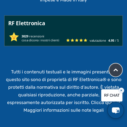
RF Elettronica
3029
recensioni
cosa dicono i nostri clienti
valutazione
4.95
/ 5
Tutti i contenuti testuali e le immagini presenti su
questo sito sono di proprietà di RF Elettronica®
e sono
protetti dalla normativa sul diritto d’autore. È vietata
×
qualsiasi riproduzione, anche parziale,
non
RF CHAT
espressamente autorizzata per iscritto.
Clicca qui per
Maggiori informazioni sulle note legali