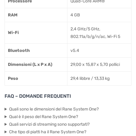
Processore
Quad-Core ARM®
RAM
4 GB
2,4 GHz/5 GHz,
Wi-Fi
802.11a/b/g/n/ac, Wi-Fi 5
Bluetooth
v5.4
Dimensioni (L x P x A)
29,00 x 15,87 x 5,70 pollici
Peso
29,4 libbre / 13,33 kg
FAQ – DOMANDE FREQUENTI
Quali sono le dimensioni del Rane System One?
Qual è il peso del Rane System One?
Quali servizi di streaming sono supportati?
Che tipo di piatti ha il Rane System One?