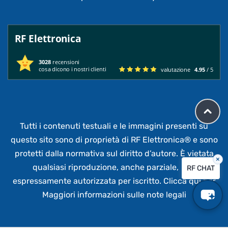
RF Elettronica
3028
recensioni
cosa dicono i nostri clienti
valutazione
4.95
/ 5
Tutti i contenuti testuali e le immagini presenti su
questo sito sono di proprietà di RF Elettronica®
e sono
protetti dalla normativa sul diritto d’autore. È vietata
×
qualsiasi riproduzione, anche parziale,
non
RF CHAT
espressamente autorizzata per iscritto.
Clicca qui per
Maggiori informazioni sulle note legali