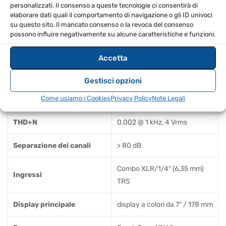
Estensione della gamma
personalizzati. Il consenso a queste tecnologie ci consentirà di
117 dB
elaborare dati quali il comportamento di navigazione o gli ID univoci
dinamica
su questo sito. Il mancato consenso o la revoca del consenso
possono influire negativamente su alcune caratteristiche e funzioni.
Tipo di uscita
XLR bilanciata
Accetta
Livello di uscita massimo
8 Vrms
(XLR)
Gestisci opzioni
Come usiamo i Cookies
Privacy Policy
Note Legali
Risposta di frequenza
20 Hz–20 kHz: +0, -1 dB
THD+N
0,002 @ 1 kHz, 4 Vrms
Separazione dei canali
> 80 dB
Combo XLR/1/4″ (6,35 mm)
Ingressi
TRS
Display principale
display a colori da 7″ / 178 mm