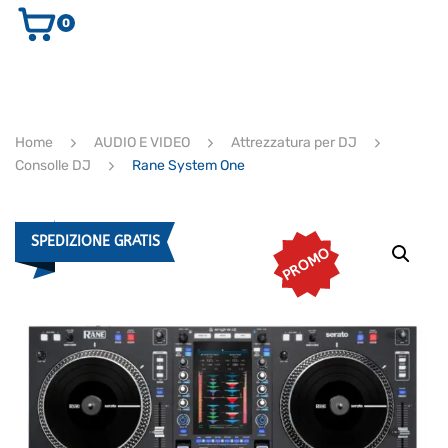
0
AUDIO E VIDEO
STRUMENTI MUSICALI
ELETTRONICA
Home
AUDIO E VIDEO
Attrezzatura per DJ
ULTIMI ARRIVI
Consolle DJ
Rane System One
Ricerca
prodotti
CERCA
SPEDIZIONE GRATIS
PROMO