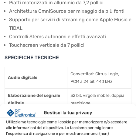
Piatti motorizzati in alluminio da 7,2 pollici
Architettura OmniSource per mixaggio da più fonti
Supporto per servizi di streaming come Apple Music e
TIDAL
Controlli Stems autonomi e effetti avanzati
Touchscreen verticale da 7 pollici
SPECIFICHE TECNICHE
Convertitori: Cirrus Logic,
Audio digitale
PCM a 24 bit, 44,1 kHz
Elaborazione del segnale
32 bit, virgola mobile, doppia
digitale
precisione
Gestisci la tua privacy
Uscita principale (XLR,
DAC: 24 bit
Utilizziamo tecnologie come i cookie per memorizzare e/o accedere
coppia stereo RCA)
alle informazioni del dispositivo. Lo facciamo per migliorare
l'esperienza di navigazione e per mostrare annunci (non)