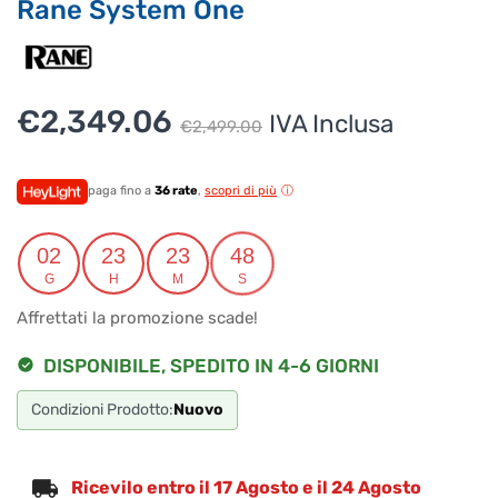
Rane System One
assicurati di indicarne il nome completo
Il
Il
€
2,349.06
IVA Inclusa
€
2,499.00
prezzo
prezzo
originale
attuale
paga fino a
36 rate
,
scopri di più
era:
è:
02
23
23
48
€2,499.00.
€2,349.06.
G
H
M
S
Affrettati la promozione scade!
DISPONIBILE, SPEDITO IN 4-6 GIORNI
Condizioni Prodotto:
Nuovo
Ricevilo entro il 17 Agosto e il 24 Agosto