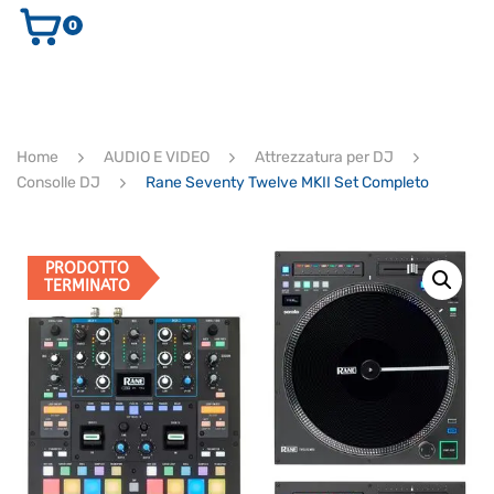
0
AUDIO E VIDEO
STRUMENTI MUSICALI
ELETTRONICA
Home
AUDIO E VIDEO
Attrezzatura per DJ
ULTIMI ARRIVI
Consolle DJ
Rane Seventy Twelve MKII Set Completo
Ricerca
prodotti
CERCA
PRODOTTO
TERMINATO