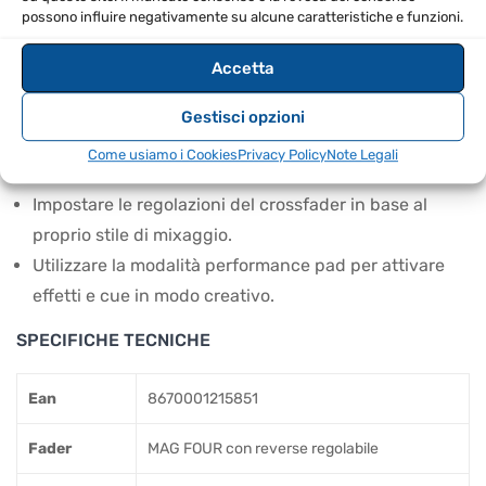
possono influire negativamente su alcune caratteristiche e funzioni.
CONSIGLI D’USO
Accetta
Utilizzare il fader MAG FOUR per un controllo preciso
delle transizioni.
Gestisci opzioni
Sfruttare il touchscreen per navigare rapidamente tra
Come usiamo i Cookies
Privacy Policy
Note Legali
le tracce.
Impostare le regolazioni del crossfader in base al
proprio stile di mixaggio.
Utilizzare la modalità performance pad per attivare
effetti e cue in modo creativo.
SPECIFICHE TECNICHE
Ean
8670001215851
Fader
MAG FOUR con reverse regolabile