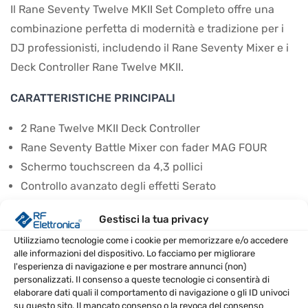
Il Rane Seventy Twelve MKII Set Completo offre una
combinazione perfetta di modernità e tradizione per i
DJ professionisti, includendo il Rane Seventy Mixer e i
Deck Controller Rane Twelve MKII.
CARATTERISTICHE PRINCIPALI
2 Rane Twelve MKII Deck Controller
Rane Seventy Battle Mixer con fader MAG FOUR
Schermo touchscreen da 4,3 pollici
Controllo avanzato degli effetti Serato
Controllo MIDI DVS/USB per Serato DJ Pro, Traktor e
Gestisci la tua privacy
Virtual DJ
Utilizziamo tecnologie come i cookie per memorizzare e/o accedere
CONTENUTO DELLA CONFEZIONE
alle informazioni del dispositivo. Lo facciamo per migliorare
l'esperienza di navigazione e per mostrare annunci (non)
personalizzati. Il consenso a queste tecnologie ci consentirà di
2 Rane Twelve MKII Deck Controller
elaborare dati quali il comportamento di navigazione o gli ID univoci
Rane Seventy Battle Mixer
su questo sito. Il mancato consenso o la revoca del consenso