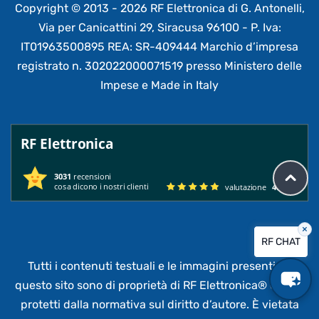
Copyright © 2013 - 2026 RF Elettronica di G. Antonelli,
Via per Canicattini 29, Siracusa 96100 - P. Iva:
IT01963500895 REA: SR-409444 Marchio d’impresa
registrato n. 302022000071519 presso Ministero delle
Impese e Made in Italy
RF Elettronica
3031
recensioni
cosa dicono i nostri clienti
valutazione
4.95
/ 5
×
RF CHAT
Tutti i contenuti testuali e le immagini presenti su
questo sito sono di proprietà di RF Elettronica®
e sono
protetti dalla normativa sul diritto d’autore. È vietata