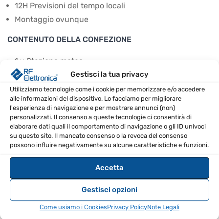
12H Previsioni del tempo locali
Montaggio ovunque
CONTENUTO DELLA CONFEZIONE
1 x Stazione meteo
Gestisci la tua privacy
3 x sensore remoto
1 x Manuale Utente
Utilizziamo tecnologie come i cookie per memorizzare e/o accedere
alle informazioni del dispositivo. Lo facciamo per migliorare
1 x adattatore DC
l'esperienza di navigazione e per mostrare annunci (non)
*Le batterie alcaline non sono incluse
personalizzati. Il consenso a queste tecnologie ci consentirà di
elaborare dati quali il comportamento di navigazione o gli ID univoci
SPECIFICHE TECNICHE
su questo sito. Il mancato consenso o la revoca del consenso
possono influire negativamente su alcune caratteristiche e funzioni.
Gamma di
Accetta
temperatura
14??122?/-10??50?
(interna)
Gestisci opzioni
Come usiamo i Cookies
Privacy Policy
Note Legali
Gamma di