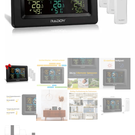
Supporto clienti
RF Assist
Ciao, Come posso aiutarti?
Puoi chiedermi informazioni generali o specifiche su certi
prodotti.
Per ottenere dettagli su un determinato prodotto
assicurati di indicarne il nome completo