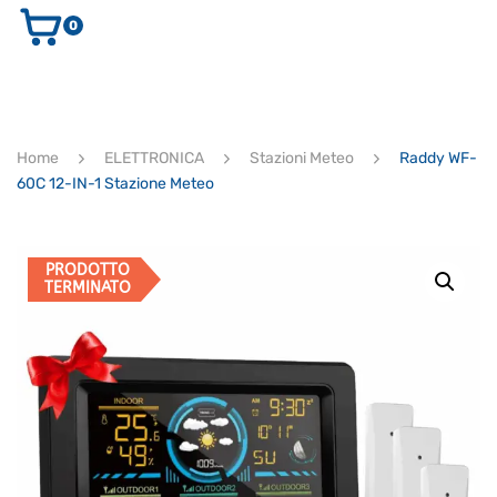
0
AUDIO E VIDEO
STRUMENTI MUSICALI
ELETTRONICA
Home
ELETTRONICA
Stazioni Meteo
Raddy WF-
ULTIMI ARRIVI
60C 12-IN-1 Stazione Meteo
Ricerca
prodotti
CERCA
PRODOTTO
TERMINATO