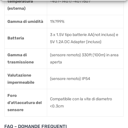
temperatura
-40?~140?/-40??60?
(esterna)
Gamma di umidità
1%?99%
3 x 1.5V tipo batterie AA(not incluso) e
Batteria
5V 1.2A DC Adapter (incluso)
Gamma di
(sensore remoto) 330ft (100m) in area
trasmissione
aperta
Valutazione
(sensore remoto) IP54
impermeabile
Foro
Compatibile con la vite di diametro
d'attaccatura del
<0.3cm
sensore
FAQ – DOMANDE FREQUENTI