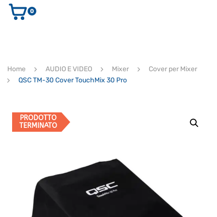
0
AUDIO E VIDEO
STRUMENTI MUSICALI
ELETTRONICA
Home
AUDIO E VIDEO
Mixer
Cover per Mixer
ULTIMI ARRIVI
QSC TM-30 Cover TouchMix 30 Pro
Ricerca
prodotti
CERCA
PRODOTTO
TERMINATO
Supporto clienti
RF Assist
Ciao, Come posso aiutarti?