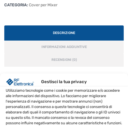
CATEGORIA:
Cover per Mixer
DESCRIZIONE
INFORMAZIONI AGGIUNTIVE
RECENSIONI (0)
Gestisci la tua privacy
Copertura antipolvere protettiva per mixer.
Utilizziamo tecnologie come i cookie per memorizzare e/o accedere
alle informazioni del dispositivo. Lo facciamo per migliorare
CARATTERISTICHE PRINCIPALI
l'esperienza di navigazione e per mostrare annunci (non)
personalizzati. Il consenso a queste tecnologie ci consentirà di
Per QSC TouchMix-30 Pro
elaborare dati quali il comportamento di navigazione o gli ID univoci
Colore: Nero
su questo sito. Il mancato consenso o la revoca del consenso
possono influire negativamente su alcune caratteristiche e funzioni.