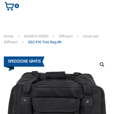
0
AUDIO E VIDEO
STRUMENTI MUSICALI
ELETTRONICA
Home
AUDIO E VIDEO
Diffusori
Cover per
ULTIMI ARRIVI
Diffusori
QSC K10 Tote Bag BK
Ricerca
prodotti
CERCA
SPEDIZIONE GRATIS