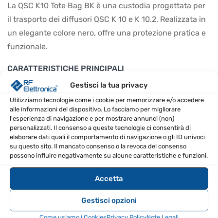
La QSC K10 Tote Bag BK è una custodia progettata per
il trasporto dei diffusori QSC K 10 e K 10.2. Realizzata in
un elegante colore nero, offre una protezione pratica e
funzionale.
CARATTERISTICHE PRINCIPALI
Gestisci la tua privacy
Compatibile con QSC K 10 e K 10.2
Utilizziamo tecnologie come i cookie per memorizzare e/o accedere
Colore: nero
alle informazioni del dispositivo. Lo facciamo per migliorare
l'esperienza di navigazione e per mostrare annunci (non)
CONSIGLI D’USO
personalizzati. Il consenso a queste tecnologie ci consentirà di
elaborare dati quali il comportamento di navigazione o gli ID univoci
Utilizzare per proteggere i diffusori durante il
su questo sito. Il mancato consenso o la revoca del consenso
possono influire negativamente su alcune caratteristiche e funzioni.
trasporto.
Assicurarsi che i diffusori siano ben fissati all'interno
Accetta
della custodia.
Gestisci opzioni
FAQ – DOMANDE FREQUENTI
Come usiamo i Cookies
Privacy Policy
Note Legali