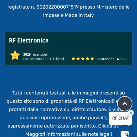
registrato n. 302022000071519 presso Ministero delle
Impese e Made in Italy
RF Elettronica
3029
recensioni
cosa dicono i nostri clienti
valutazione
4.95
/ 5
Tutti i contenuti testuali e le immagini presenti su
questo sito sono di proprietà di RF Elettronica®
e sono
protetti dalla normativa sul diritto d’autore. È vietata
×
qualsiasi riproduzione, anche parziale,
non
RF CHAT
espressamente autorizzata per iscritto.
Clicca qui per
Maggiori informazioni sulle note legali