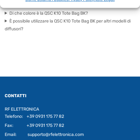
Quali diffusori sono compatibili con la QSC K10 Tote Bag BK?
Di che colore è la QSC K10 Tote Bag BK?
È possibile utilizzare la QSC K10 Tote Bag BK per altri modelli di
diffusori?
CONTATTI
RF ELETTRONICA
Telefono:
+39 0931 175 77 82
Fax:
+39 0931 175 77 82
Email:
supporto@rfelettronica.com