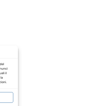
del
nnunci
li il
la
ioni.