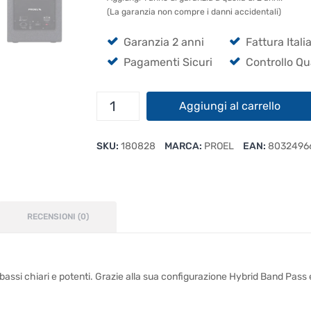
(La garanzia non compre i danni accidentali)
Garanzia 2 anni
Fattura Itali
Pagamenti Sicuri
Controllo Qu
Proel
Aggiungi al carrello
S10A
quantità
SKU:
180828
MARCA:
PROEL
EAN:
8032496
RECENSIONI (0)
 bassi chiari e potenti. Grazie alla sua configurazione Hybrid Band Pass 