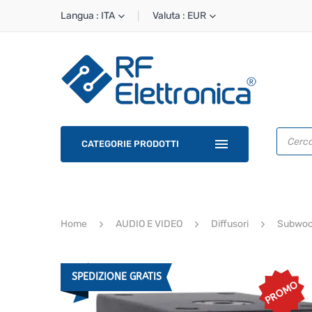
Langua : ITA
Valuta : EUR
Ricerca
prodotti
CATEGORIE PRODOTTI
Home
AUDIO E VIDEO
Diffusori
Subwoof
SPEDIZIONE GRATIS
PROMO