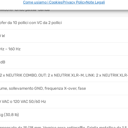
Come usiamo i Cookies
Privacy Policy
Note Legali
woofer ibrido passa-banda
fer da 10 pollici con VC da 2 pollici
0 W
Hz – 160 Hz
 dB
 2 x NEUTRIK COMBO, OUT: 2 x NEUTRIK XLR-M, LINK: 2 x NEUTRIK XL
ume, sollevamento GND, frequenza X-over, fase
 VAC o 120 VAC 50/60 Hz
kg (30,8 lb)
pensato da 15/18 mm, Vernice nera antigraffio, Griglia metallica da 1,5 