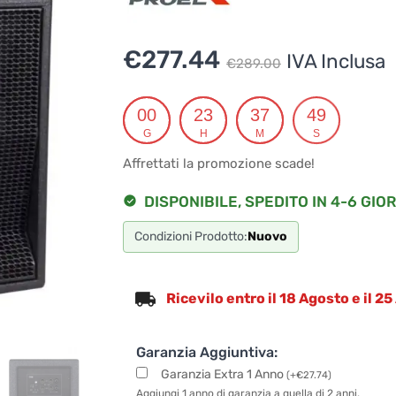
Il
Il
€
277.44
IVA Inclusa
€
289.00
prezzo
prezzo
originale
attuale
00
23
37
48
G
H
M
S
era:
è:
Affrettati la promozione scade!
€289.00.
€277.44.
DISPONIBILE, SPEDITO IN 4-6 GIOR
Condizioni Prodotto:
Nuovo
Ricevilo entro il 18 Agosto e il 2
Garanzia Aggiuntiva:
Garanzia Extra 1 Anno
(
+
€
27.74
)
Aggiungi 1 anno di garanzia a quella di 2 anni.