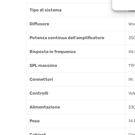
Tipo di sistema
Sub
Diffusore
Woo
Potenza continua dell’amplificatore
35
Risposta in frequenza
46 
SPL massimo
119
Connettori
IN:
Controlli
Vol
Alimentazione
230
Peso
14 
Cabinet
Com