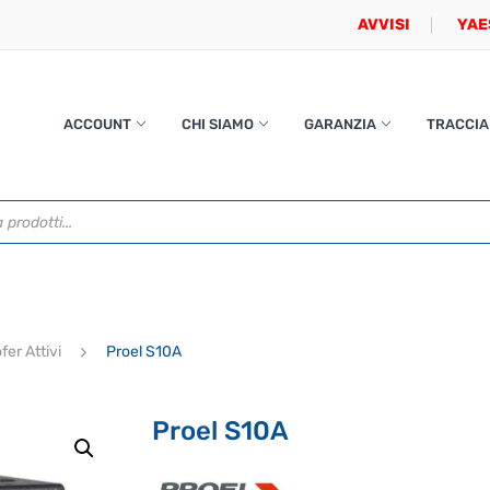
AVVISI
YAE
ACCOUNT
CHI SIAMO
GARANZIA
TRACCIA
er Attivi
Proel S10A
Proel S10A