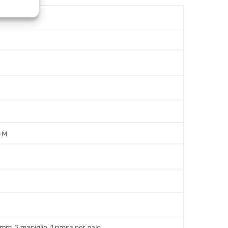
R-M
mm, 2 maniglie, 1 presa per palo