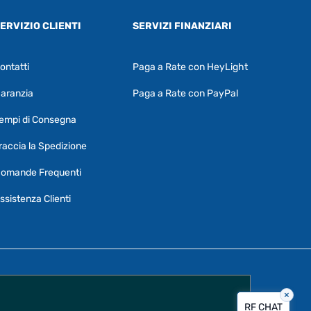
ERVIZIO CLIENTI
SERVIZI FINANZIARI
ontatti
Paga a Rate con HeyLight
Supporto clienti
RF Assist
aranzia
Paga a Rate con PayPal
Ciao, Come posso aiutarti?
empi di Consegna
Puoi chiedermi informazioni generali o
specifiche su certi prodotti.
raccia la Spedizione
Per ottenere dettagli su un determinato
omande Frequenti
prodotto
assicurati di indicarne il nome
completo
ssistenza Clienti
×
Vorrei creare un ticket al servizio clienti
RF CHAT