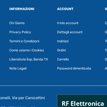
INFORMAZIONI
ACCOUNT
S
Chi Siamo
Il mio account
C
Privacy Policy
Dettagli account
G
Termini e Condizioni
Indirizzi
T
Come usiamo i Cookies
Ordini
T
Liberatoria Esp, Banda TX
Carrello
D
Note Legali
Password dimenticata
A
nelli, Via per Canicattini
RF Elettronica