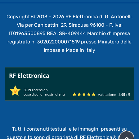
Copyright © 2013 - 2026 RF Elettronica di G. Antonelli,
Via per Canicattini 29, Siracusa 96100 - P. Iva:
IT01963500895 REA: SR-409444 Marchio d’impresa
registrato n. 302022000071519 presso Ministero delle
Impese e Made in Italy
RF Elettronica
3029
recensioni
cosa dicono i nostri clienti
valutazione
4.95
/ 5
Tutti i contenuti testuali e le immagini presenti su
questo sito sono di proprietà di RF Elettronica®
e sono