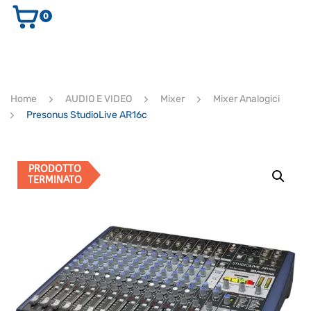
0
AUDIO E VIDEO
STRUMENTI MUSICALI
ELETTRONICA
Home
AUDIO E VIDEO
Mixer
Mixer Analogici
ULTIMI ARRIVI
Presonus StudioLive AR16c
Ricerca
prodotti
CERCA
PRODOTTO
TERMINATO