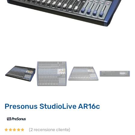
Supporto clienti
RF Assist
Ciao, Come posso aiutarti?
Puoi chiedermi informazioni generali o specifiche su certi
prodotti.
Per ottenere dettagli su un determinato prodotto
assicurati di indicarne il nome completo
Presonus StudioLive AR16c
(
2
recensione cliente)