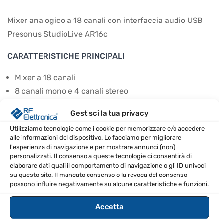
Mixer analogico a 18 canali con interfaccia audio USB
Presonus StudioLive AR16c
CARATTERISTICHE PRINCIPALI
Mixer a 18 canali
8 canali mono e 4 canali stereo
1 canale stereo Super (Ch. 17/18)
Gestisci la tua privacy
2 bus monitor con PFL solo
Utilizziamo tecnologie come i cookie per memorizzare e/o accedere
1 bus effetti stereo
alle informazioni del dispositivo. Lo facciamo per migliorare
1 ritorno effetti stereo
l'esperienza di navigazione e per mostrare annunci (non)
personalizzati. Il consenso a queste tecnologie ci consentirà di
2 ingressi per strumenti
elaborare dati quali il comportamento di navigazione o gli ID univoci
16 ingressi di linea bilanciati
su questo sito. Il mancato consenso o la revoca del consenso
possono influire negativamente su alcune caratteristiche e funzioni.
2 inserti sbilanciati
12 ingressi microfonici bilanciati con preamplificatore
Accetta
microfonico in classe A