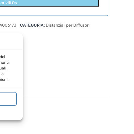
scriviti Ora
4006173
CATEGORIA:
Distanziali per Diffusori
del
nnunci
li il
la
ioni.