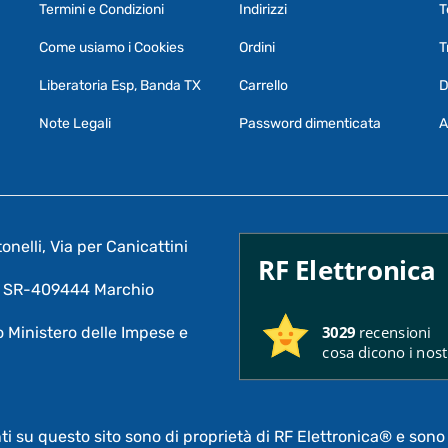
Termini e Condizioni
Indirizzi
T
Come usiamo i Cookies
Ordini
T
Liberatoria Esp, Banda TX
Carrello
D
Note Legali
Password dimenticata
A
nelli, Via per Canicattini
RF Elettronica
A: SR-409444 Marchio
3029
recensioni
 Ministero delle Impese e
cosa dicono i nostr
nti su questo sito sono di proprietà di RF Elettronica®
e sono 