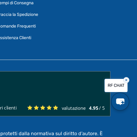
empi di Consegna
Puoi chiedermi informazioni generali o
specifiche su certi prodotti.
raccia la Spedizione
Per ottenere dettagli su un determinato
omande Frequenti
prodotto
assicurati di indicarne il nome
completo
ssistenza Clienti
×
Vorrei creare un ticket al servizio clienti
RF CHAT
Quali sono i tempi di consegna?
i clienti
valutazione
4.95
/ 5
Posso pagare a rate?
protetti dalla normativa sul diritto d’autore. È