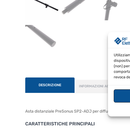
Utilizzia
dispositi
(non) per
comportam
revoca de
DESCRIZIONE
INFORMAZIONI AGGIUNTIVE
Asta distanziale PreSonus SP2-ADJ per diffusori e subwo
CARATTERISTICHE PRINCIPALI