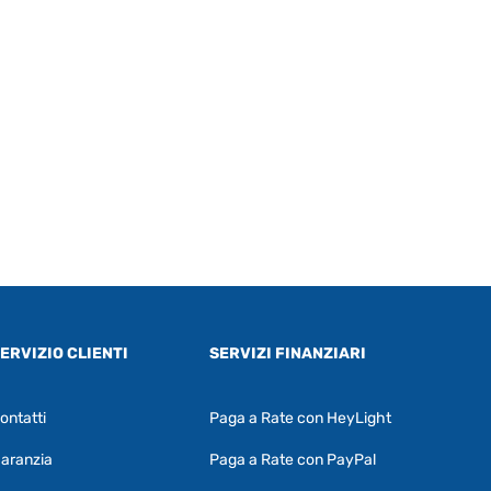
ERVIZIO CLIENTI
SERVIZI FINANZIARI
ontatti
Paga a Rate con HeyLight
Supporto clienti
RF Assist
aranzia
Paga a Rate con PayPal
Ciao, Come posso aiutarti?