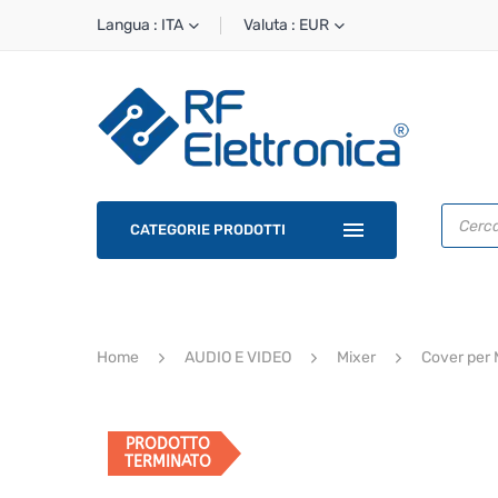
Langua : ITA
Valuta : EUR
Ricerca
prodotti
CATEGORIE PRODOTTI
Home
AUDIO E VIDEO
Mixer
Cover per 
PRODOTTO
TERMINATO