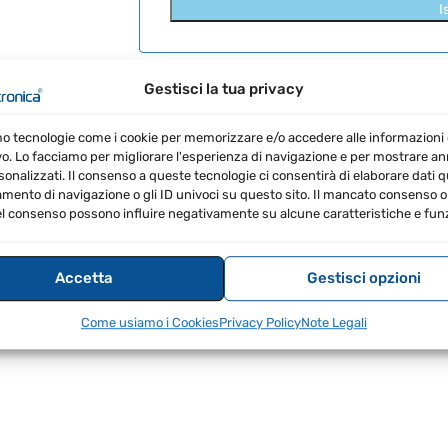
I
SKU:
161513
MARCA:
PreSonus
EAN:
867000
Gestisci la tua privacy
mo tecnologie come i cookie per memorizzare e/o accedere alle informazioni 
vo. Lo facciamo per migliorare l'esperienza di navigazione e per mostrare a
sonalizzati. Il consenso a queste tecnologie ci consentirà di elaborare dati qua
RECENSIONI (0)
ento di navigazione o gli ID univoci su questo sito. Il mancato consenso o 
l consenso possono influire negativamente su alcune caratteristiche e funz
Accetta
Gestisci opzioni
Come usiamo i Cookies
Privacy Policy
Note Legali