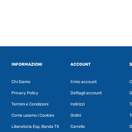
INFORMAZIONI
ACCOUNT
S
Chi Siamo
Il mio account
C
Privacy Policy
Dettagli account
G
Termini e Condizioni
Indirizzi
T
Come usiamo i Cookies
Ordini
T
Liberatoria Esp, Banda TX
Carrello
D