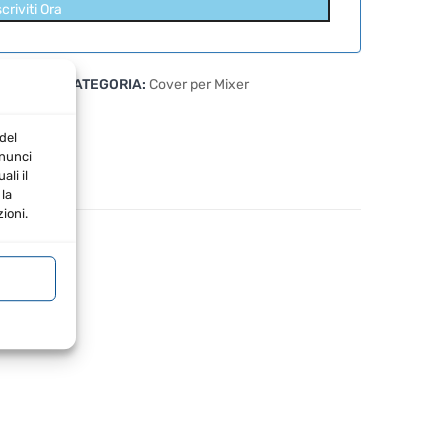
scriviti Ora
1615132
CATEGORIA:
Cover per Mixer
del
nnunci
li il
la
ioni.