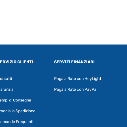
ERVIZIO CLIENTI
SERVIZI FINANZIARI
ontatti
Paga a Rate con HeyLight
Supporto clienti
RF Assist
aranzia
Paga a Rate con PayPal
Ciao, Come posso aiutarti?
empi di Consegna
Puoi chiedermi informazioni generali o
specifiche su certi prodotti.
raccia la Spedizione
Per ottenere dettagli su un determinato
omande Frequenti
prodotto
assicurati di indicarne il nome