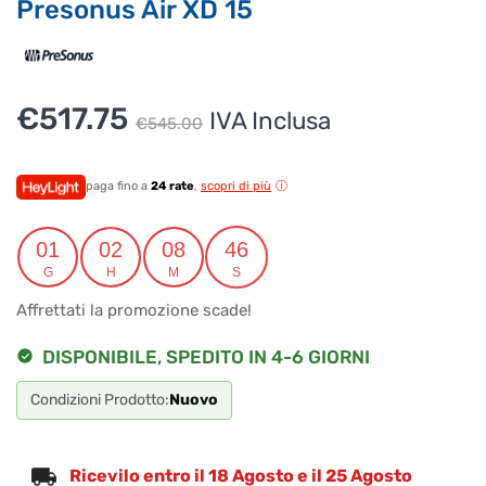
Presonus Air XD 15
Per ottenere dettagli su un determinato prodotto
assicurati di indicarne il nome completo
Il
Il
€
517.75
IVA Inclusa
€
545.00
prezzo
prezzo
originale
attuale
paga fino a
24 rate
,
scopri di più
era:
è:
01
02
08
46
€545.00.
€517.75.
G
H
M
S
Affrettati la promozione scade!
DISPONIBILE, SPEDITO IN 4-6 GIORNI
Condizioni Prodotto:
Nuovo
Ricevilo entro il 18 Agosto e il 25 Agosto