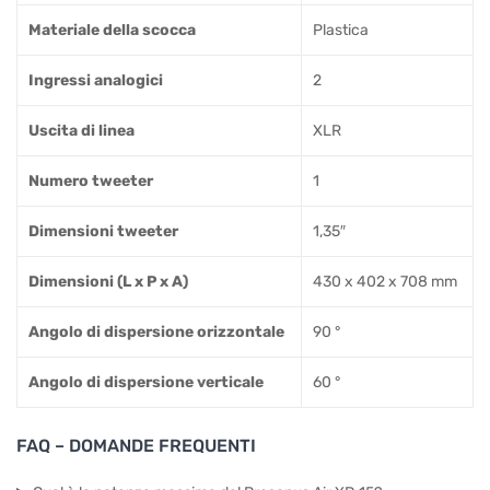
Materiale della scocca
Plastica
Ingressi analogici
2
Uscita di linea
XLR
Numero tweeter
1
Dimensioni tweeter
1,35″
Dimensioni (L x P x A)
430 x 402 x 708 mm
Angolo di dispersione orizzontale
90 °
Angolo di dispersione verticale
60 °
FAQ – DOMANDE FREQUENTI