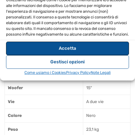
alle informazioni del dispositivo. Lo facciamo per migliorare
Utilizzare come altoparlante principale PA o monitor
l'esperienza di navigazione e per mostrare annunci (non)
personalizzati. Il consenso a queste tecnologie ci consentirà di
da pavimento
elaborare dati quali il comportamento di navigazione o gli ID univoci
Regolare l’EQ in base alle esigenze di voce, musica o
su questo sito. Il mancato consenso o la revoca del consenso
possono influire negativamente su alcune caratteristiche e funzioni.
monitoraggio
Disattivare il LED frontale se non necessario
Accetta
SPECIFICHE TECNICHE
Gestisci opzioni
Come usiamo i Cookies
Privacy Policy
Note Legali
Potenza dichiarata
1500 W
Woofer
15″
Vie
A due vie
Colore
Nero
Peso
23,1 kg