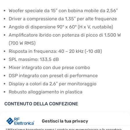
Woofer speciale da 15″ con bobina mobile da 2,56″
Driver a compressione da 1,35″ per alte frequenze
Angolo di dispersione 90° x 60° (H x V, ruotabile)
Amplificatore ibrido con potenza di picco di 1.500 W
(700 W RMS)
Risposta in frequenza: 40 – 20 kHz (-10 dB)
SPL massimo: 133,5 dB
Mixer integrato con due prese combo
DSP integrato con preset di performance
Display a colori da 2,6″ per monitoraggio
Robusto alloggiamento in plastica
CONTENUTO DELLA CONFEZIONE
1 x Presonus Air XD 15
Gestisci la tua privacy
CONSIGLI D’USO
Utilizziamo tecnologie come i cookie per memorizzare e/o accedere