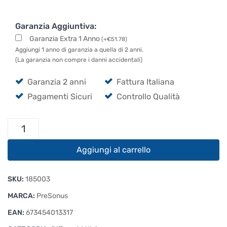
Garanzia Aggiuntiva:
Garanzia Extra 1 Anno
(
+
€
51.78
)
Aggiungi 1 anno di garanzia a quella di 2 anni.
(La garanzia non compre i danni accidentali)
Garanzia 2 anni
Fattura Italiana
Pagamenti Sicuri
Controllo Qualità
Presonus
Air
XD
Aggiungi al carrello
15
quantità
SKU:
185003
MARCA:
PreSonus
EAN:
673454013317