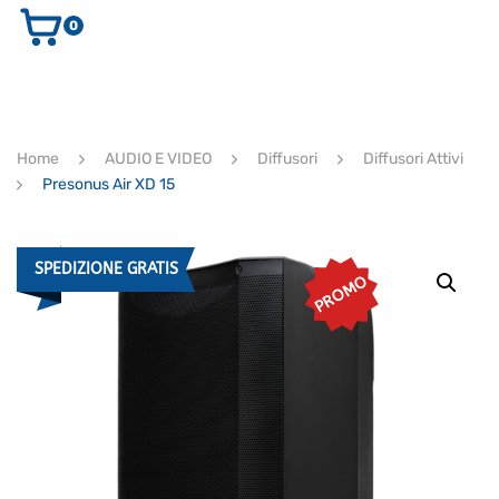
0
AUDIO E VIDEO
STRUMENTI MUSICALI
ELETTRONICA
Home
AUDIO E VIDEO
Diffusori
Diffusori Attivi
ULTIMI ARRIVI
Presonus Air XD 15
Ricerca
prodotti
CERCA
SPEDIZIONE GRATIS
PROMO