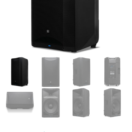
Supporto clienti
RF Assist
Ciao, Come posso aiutarti?
Puoi chiedermi informazioni generali o specifiche su certi
prodotti.