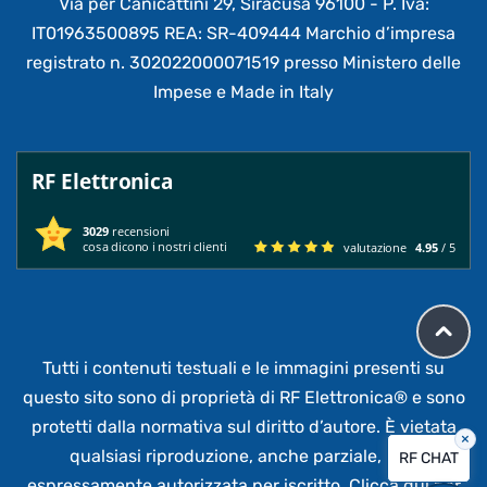
Via per Canicattini 29, Siracusa 96100 - P. Iva:
IT01963500895 REA: SR-409444 Marchio d’impresa
registrato n. 302022000071519 presso Ministero delle
Impese e Made in Italy
RF Elettronica
3029
recensioni
cosa dicono i nostri clienti
valutazione
4.95
/ 5
Tutti i contenuti testuali e le immagini presenti su
questo sito sono di proprietà di RF Elettronica®
e sono
protetti dalla normativa sul diritto d’autore. È vietata
×
qualsiasi riproduzione, anche parziale,
non
RF CHAT
espressamente autorizzata per iscritto.
Clicca qui per