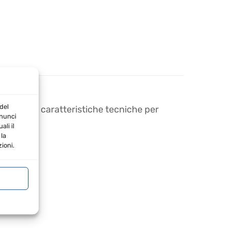
del
mportanti caratteristiche tecniche per
nnunci
li il
la
ioni.