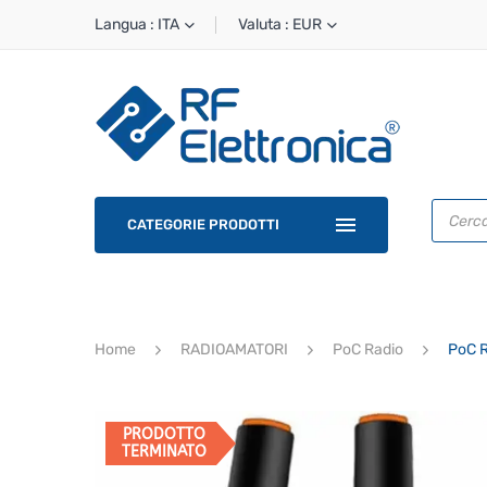
Langua : ITA
Valuta : EUR
Ricerca
prodotti
CATEGORIE PRODOTTI
Home
RADIOAMATORI
PoC Radio
PoC R
PRODOTTO
TERMINATO