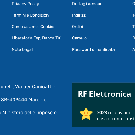
Privacy Policy
Dettagli account
G
Termini e Condizioni
Indirizzi
T
Come usiamo i Cookies
Ordini
T
Liberatoria Esp, Banda TX
Carrello
D
Note Legali
Password dimenticata
A
nelli, Via per Canicattini
RF Elettronica
A: SR-409444 Marchio
3028
recensioni
 Ministero delle Impese e
cosa dicono i nostr