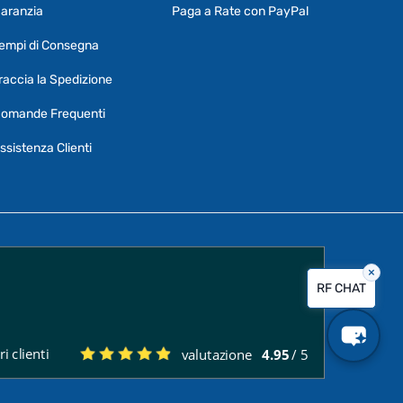
aranzia
Paga a Rate con PayPal
Ciao, Come posso aiutarti?
empi di Consegna
Puoi chiedermi informazioni generali o
specifiche su certi prodotti.
raccia la Spedizione
Per ottenere dettagli su un determinato
omande Frequenti
prodotto
assicurati di indicarne il nome
completo
ssistenza Clienti
×
Vorrei creare un ticket al servizio clienti
RF CHAT
Quali sono i tempi di consegna?
i clienti
valutazione
4.95
/ 5
Posso pagare a rate?