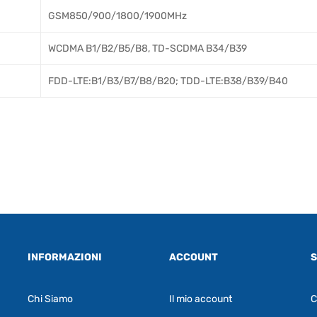
GSM850/900/1800/1900MHz
WCDMA B1/B2/B5/B8, TD-SCDMA B34/B39
FDD-LTE:B1/B3/B7/B8/B20; TDD-LTE:B38/B39/B40
INFORMAZIONI
ACCOUNT
S
Chi Siamo
Il mio account
C