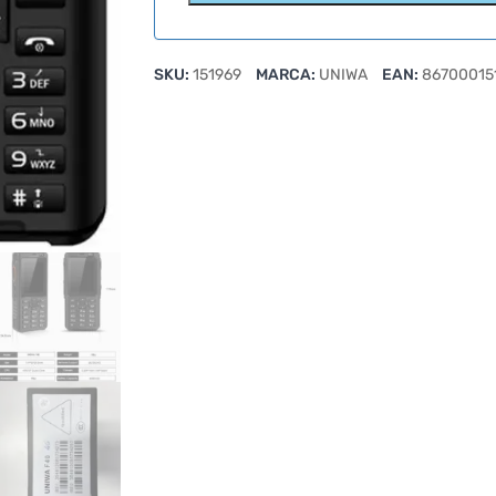
SKU:
151969
MARCA:
UNIWA
EAN:
86700015