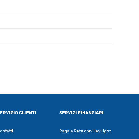
ERVIZIO CLIENTI
SERVIZI FINANZIARI
ontatti
Paga a Rate con HeyLight
Supporto clienti
RF Assist