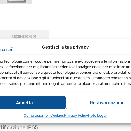
RECENSIONI (0)
Gestisci la tua privacy
mo tecnologie come i cookie per memorizzare e/o accedere alle informazioni 
gettato per resistere a condizioni esterne, dotato di i
vo. Lo facciamo per migliorare l'esperienza di navigazione e per mostrare a
ra.
sonalizzati. Il consenso a queste tecnologie ci consentirà di elaborare dati qua
ento di navigazione o gli ID univoci su questo sito. Il mancato consenso o 
l consenso possono influire negativamente su alcune caratteristiche e funz
 risoluzione 320*240
Accetta
Gestisci opzioni
Come usiamo i Cookies
Privacy Policy
Note Legali
rtificazione IP65