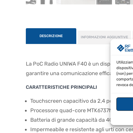
DESCRIZIONE
INFORMAZIONI AGGIUNTIVE
Utilizzia
La PoC Radio UNIWA F40 è un dispositivo pro
dispositi
garantire una comunicazione efficace e sicu
(non) per
comportam
revoca de
CARATTERISTICHE PRINCIPALI
Touchscreen capacitivo da 2,4 pollici con
Processore quad-core MTK6737M
Batteria di grande capacità da 4000 mAh
Impermeabile e resistente agli urti con ce