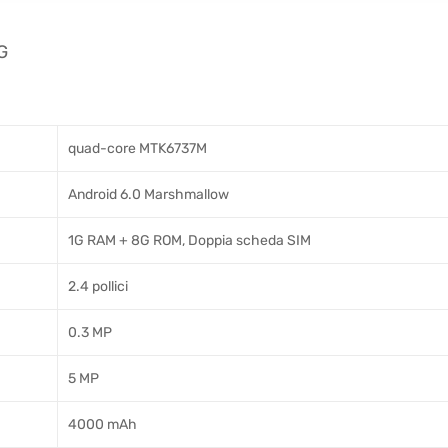
G
quad-core MTK6737M
Android 6.0 Marshmallow
1G RAM + 8G ROM, Doppia scheda SIM
2.4 pollici
0.3 MP
5 MP
4000 mAh