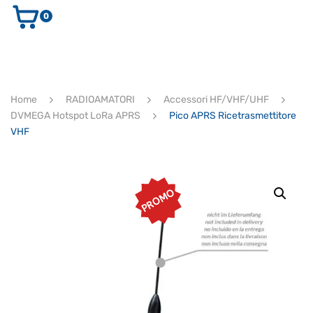
0
AUDIO E VIDEO
STRUMENTI MUSICALI
ELETTRONICA
Home
RADIOAMATORI
Accessori HF/VHF/UHF
ULTIMI ARRIVI
DVMEGA Hotspot LoRa APRS
Pico APRS Ricetrasmettitore
Ricerca
VHF
prodotti
CERCA
PROMO