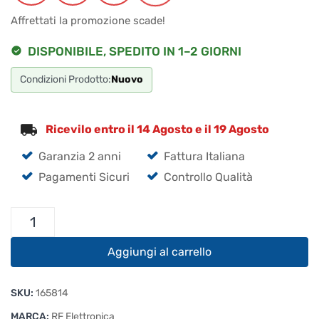
era:
è:
Affrettati la promozione scade!
€299.00.
€278.07.
DISPONIBILE, SPEDITO IN 1–2 GIORNI
Condizioni Prodotto:
Nuovo
Ricevilo entro il 14 Agosto e il 19 Agosto
Garanzia 2 anni
Fattura Italiana
Pagamenti Sicuri
Controllo Qualità
Pico
APRS
Ricetrasmettitore
Aggiungi al carrello
VHF
quantità
SKU:
165814
MARCA:
RF Elettronica