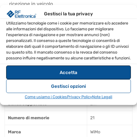
ricezione in veicolo
Caricare il dispositivo tramite una porta USB standard
Gestisci la tua privacy
Configurare il dispositivo tramite l’interfaccia web
Utilizziamo tecnologie come i cookie per memorizzare e/o accedere
alle informazioni del dispositivo. Lo facciamo per migliorare
integrata
l'esperienza di navigazione e per mostrare annunci (non)
Memorizzare la posizione GPS per situazioni senza
personalizzati. Il consenso a queste tecnologie ci consentirà di
segnale
elaborare dati quali il comportamento di navigazione o gli ID univoci
su questo sito. Il mancato consenso o la revoca del consenso
possono influire negativamente su alcune caratteristiche e funzioni.
SPECIFICHE TECNICHE
Accetta
Frequenza Ricevente
136 – 174 MHz
Gestisci opzioni
Potenza
800 mW
Come usiamo i Cookies
Privacy Policy
Note Legali
Banda supportate
2m
Numero di memorie
21
Marca
WiMo