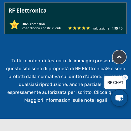
RF Elettronica
3029
recensioni
cosa dicono i nostri clienti
valutazione
4.95
/ 5
Tutti i contenuti testuali e le immagini presenti su
questo sito sono di proprietà di RF Elettronica®
e sono
protetti dalla normativa sul diritto d’autore. È vietata
×
RF CHAT
qualsiasi riproduzione, anche parziale,
non
espressamente autorizzata per iscritto.
Clicca qui per
Maggiori informazioni sulle note legali