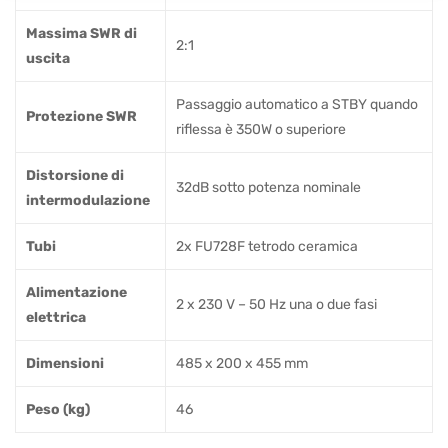
Massima SWR di
2:1
uscita
Passaggio automatico a STBY quando
Protezione SWR
riflessa è 350W o superiore
Distorsione di
32dB sotto potenza nominale
intermodulazione
Tubi
2x FU728F tetrodo ceramica
Alimentazione
2 x 230 V – 50 Hz una o due fasi
elettrica
Dimensioni
485 x 200 x 455 mm
Peso (kg)
46