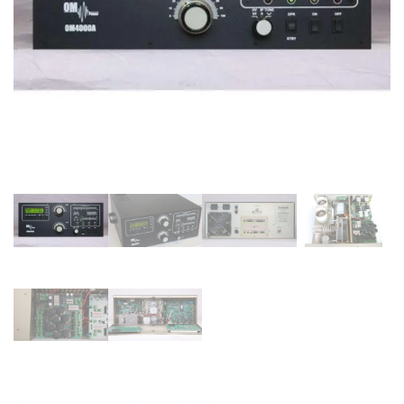
Supporto clienti
RF Assist
Ciao, Come posso aiutarti?
Puoi chiedermi informazioni generali o specifiche su certi
prodotti.
Per ottenere dettagli su un determinato prodotto
assicurati di indicarne il nome completo