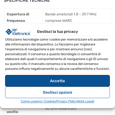
SPECIFICHE TECNICHE
Copertura di
Bande amatoriali 1.8 – 29.7 MHz
frequenza
comprese WARC
Gestisci la tua privacy
4000W in SSB e CW, 3000W in RTTY,
Potenza di uscita
AM e FM
Utilizziamo tecnologie come i cookie per memorizzare e/o accedere
alle informazioni del dispositivo. Lo facciamo per migliorare
l'esperienza di navigazione e per mostrare annunci (non)
Potenza di
Di solito da 60 a 90W per la piena
personalizzati. Il consenso a queste tecnologie ci consentirà di
ingresso
potenza di uscita
elaborare dati quali il comportamento di navigazione o gli ID univoci
su questo sito. Il mancato consenso o la revoca del consenso
possono influire negativamente su alcune caratteristiche e funzioni.
Impedenza di
50 Ohm, VSWR
ingresso
Accetta
Guadagno di
17 dB
Gestisci opzioni
potenza
Come usiamo i Cookies
Privacy Policy
Note Legali
Impedenza di
50 Ohm sbilanciato
uscita