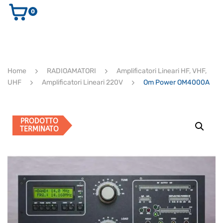
0
AUDIO E VIDEO
STRUMENTI MUSICALI
ELETTRONICA
Home
RADIOAMATORI
Amplificatori Lineari HF, VHF,
ULTIMI ARRIVI
UHF
Amplificatori Lineari 220V
Om Power OM4000A
Ricerca
prodotti
CERCA
PRODOTTO
TERMINATO