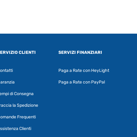
ERVIZIO CLIENTI
SERVIZI FINANZIARI
ontatti
Paga a Rate con HeyLight
Supporto clienti
RF Assist
aranzia
Paga a Rate con PayPal
Ciao, Come posso aiutarti?
empi di Consegna
Puoi chiedermi informazioni generali o
specifiche su certi prodotti.
raccia la Spedizione
Per ottenere dettagli su un determinato
omande Frequenti
prodotto
assicurati di indicarne il nome
completo
ssistenza Clienti