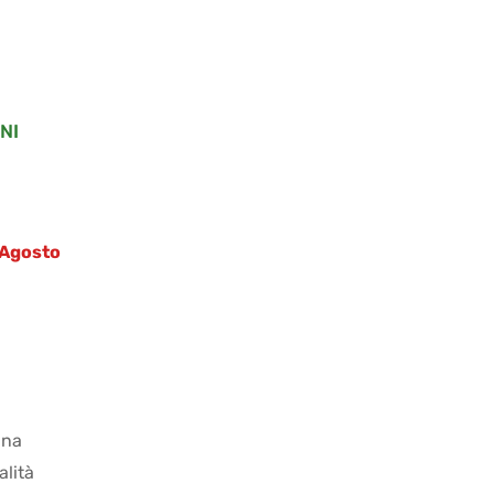
NI
4 Agosto
ana
alità