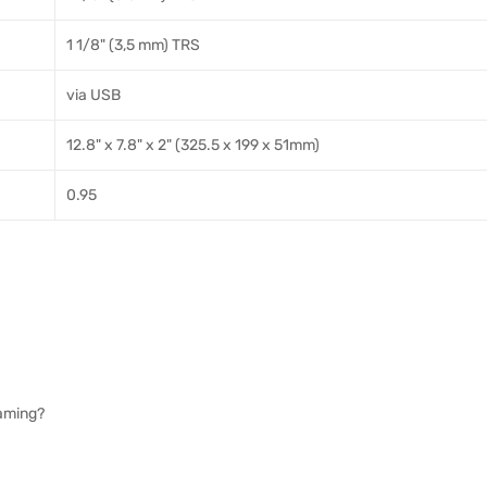
1 1/8" (3,5 mm) TRS
via USB
12.8" x 7.8" x 2" (325.5 x 199 x 51mm)
0.95
eaming?