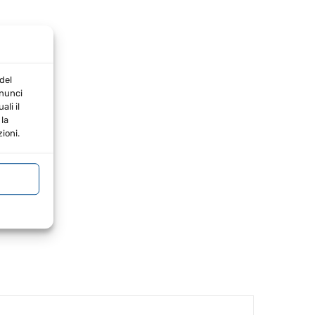
del
nnunci
li il
la
ioni.