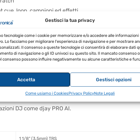
cratch
 cue, loop, campioni ed effetti
zato al ritmo della musica
Gestisci la tua privacy
 e servizi musicali on-demand
mo tecnologie come i cookie per memorizzare e/o accedere alle informazioni 
vo. Lo facciamo per migliorare l'esperienza di navigazione e per mostrare a
sonalizzati. Il consenso a queste tecnologie ci consentirà di elaborare dati qua
ento di navigazione o gli ID univoci su questo sito. Il mancato consenso o 
zioni fluide.
l consenso possono influire negativamente su alcune caratteristiche e funz
empo reale.
 tue esibizioni.
Accetta
Gestisci opzioni
e per personalizzare l'atmosfera.
Come usiamo i Cookies
Privacy Policy
Note Legali
 DJ Lite.
icazioni DJ come djay PRO AI.
1 1/8" (3.5mm) TRS