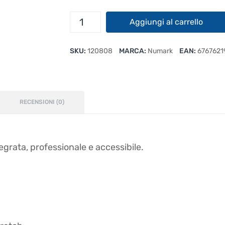
Numark
Aggiungi al carrello
Party
Mix
SKU:
120808
MARCA:
Numark
EAN:
6767621
MKII
quantità
RECENSIONI (0)
grata, professionale e accessibile.