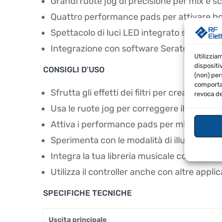
Grandi ruote jog di precisione per mix e s
Quattro performance pads per attivare hot
Spettacolo di luci LED integrato sincroniz
Integrazione con software Serato DJ Lite
Utilizzia
dispositi
CONSIGLI D’USO
(non) per
comportam
Sfrutta gli effetti dei filtri per creare transi
revoca de
Usa le ruote jog per correggere il mix in t
Attiva i performance pads per migliorare le
Sperimenta con le modalità di illuminazion
Integra la tua libreria musicale con Serato
Utilizza il controller anche con altre appl
SPECIFICHE TECNICHE
Uscita principale