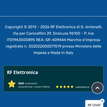
Copyright © 2013 - 2026 RF Elettronica di G. Antonelli,
Via per Canicattini 29, Siracusa 96100 - P. Iva:
IT01963500895 REA: SR-409444 Marchio d’impresa
registrato n. 302022000071519 presso Ministero delle
Impese e Made in Italy
RF Elettronica
3029
recensioni
cosa dicono i nostri clienti
valutazione
4.95
/ 5
×
RF CHAT