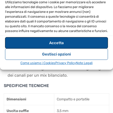
CONSIGLI D’USO
Utilizziamo tecnologie come i cookie per memorizzare e/o accedere
alle informazioni del dispositivo. Lo facciamo per migliorare
Utilizza le rotelle jog per un controllo preciso durante
l'esperienza di navigazione e per mostrare annunci (non)
personalizzati. Il consenso a queste tecnologie ci consentirà di
lo scratch.
elaborare dati quali il comportamento di navigazione o gli ID univoci
Esplora il catalogo musicale attraverso Serato DJ Lite
su questo sito. Il mancato consenso o la revoca del consenso
possono influire negativamente su alcune caratteristiche e funzioni.
per scoprire nuovi brani.
Imposta i cue point per transizioni fluide durante i
Accetta
tuoi set.
Collega le cuffie per monitorare i brani prima di farli
Gestisci opzioni
partire.
Come usiamo i Cookies
Privacy Policy
Note Legali
Assicurati di configurare correttamente il guadagno
dei canali per un mix bilanciato.
SPECIFICHE TECNICHE
Dimensioni
Compatto e portatile
Uscita cuffie
3,5 mm