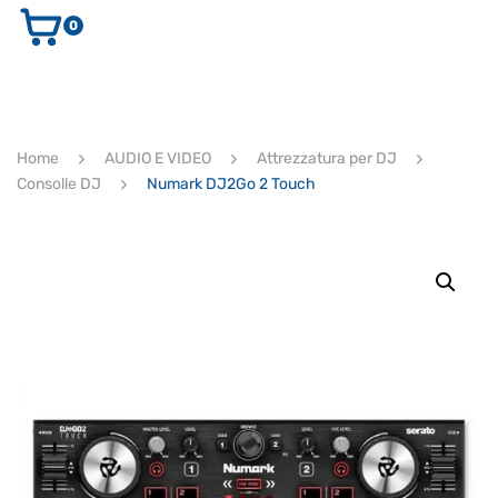
0
AUDIO E VIDEO
STRUMENTI MUSICALI
ELETTRONICA
Home
AUDIO E VIDEO
Attrezzatura per DJ
ULTIMI ARRIVI
Consolle DJ
Numark DJ2Go 2 Touch
Ricerca
prodotti
CERCA