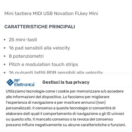
Mini tastiera MIDI USB Novation FLkey Mini
CARATTERISTICHE PRINCIPALI
25 mini-tasti
16 pad sensibili alla velocity
8 potenziometri
Pitch e modulation touch strips
16 pulsanti tattili RGB sensibili alla velocity
Pulsanti ottava up/down
Gestisci la tua privacy
Pulsanti channel rack up/down
Utilizziamo tecnologie come i cookie per memorizzare e/o accedere
Pulsanti play/pause
alle informazioni del dispositivo. Lo facciamo per migliorare
l'esperienza di navigazione e per mostrare annunci (non)
Pulsante record
personalizzati. Il consenso a queste tecnologie ci consentirà di
Pulsante Scale
elaborare dati quali il comportamento di navigazione o gli ID univoci
su questo sito. Il mancato consenso o la revoca del consenso
Pulsante Note repeat
possono influire negativamente su alcune caratteristiche e funzioni.
Pulsante Fixed chord