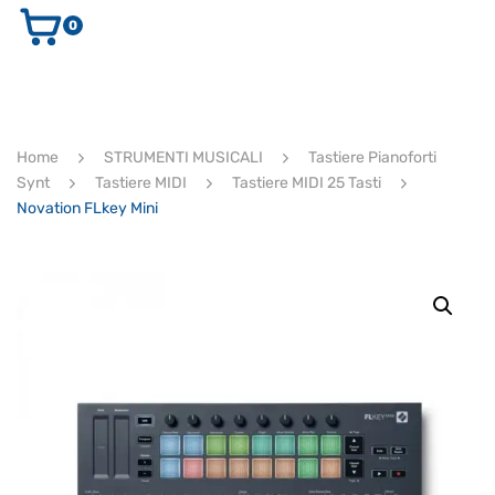
0
AUDIO E VIDEO
STRUMENTI MUSICALI
ELETTRONICA
Home
STRUMENTI MUSICALI
Tastiere Pianoforti
ULTIMI ARRIVI
Synt
Tastiere MIDI
Tastiere MIDI 25 Tasti
Ricerca
Novation FLkey Mini
prodotti
CERCA