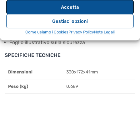
Pulsante Shift
Accetta
CONTENUTO DELLA CONFEZIONE
Gestisci opzioni
Come usiamo i Cookies
Privacy Policy
Note Legali
Cavo da USB-A a USB-B di 1,5 m
Foglio illustrativo sulla sicurezza
SPECIFICHE TECNICHE
Dimensioni
330x172x41mm
Peso (kg)
0.689