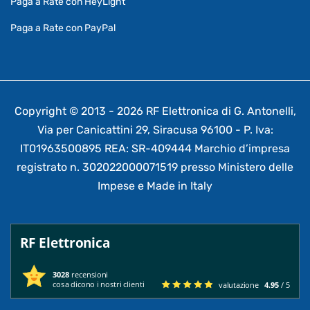
Paga a Rate con HeyLight
Paga a Rate con PayPal
Copyright © 2013 - 2026 RF Elettronica di G. Antonelli,
Via per Canicattini 29, Siracusa 96100 - P. Iva:
IT01963500895 REA: SR-409444 Marchio d’impresa
registrato n. 302022000071519 presso Ministero delle
Impese e Made in Italy
RF Elettronica
3028
recensioni
cosa dicono i nostri clienti
valutazione
4.95
/ 5