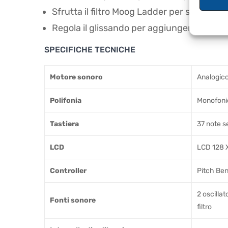
Sfrutta il filtro Moog Ladder per scolpire to
Regola il glissando per aggiungere un toc
SPECIFICHE TECNICHE
Motore sonoro
Analogic
Polifonia
Monofonic
Tastiera
37 note s
LCD
LCD 128 X
Controller
Pitch Ben
2 oscilla
Fonti sonore
filtro