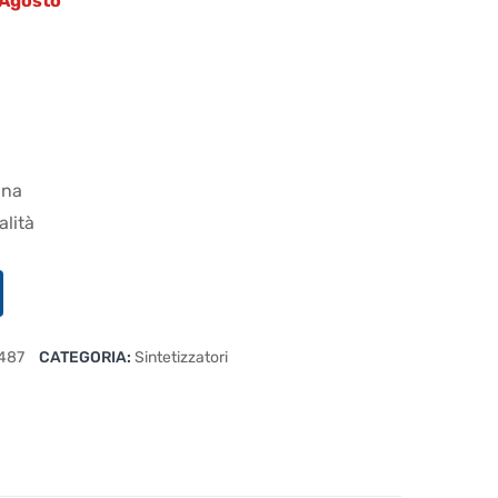
4 Agosto
ana
alità
487
CATEGORIA:
Sintetizzatori