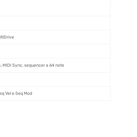
tiDrive
sa, MIDI Sync, sequencer a 64 note
Seq Vel e Seq Mod