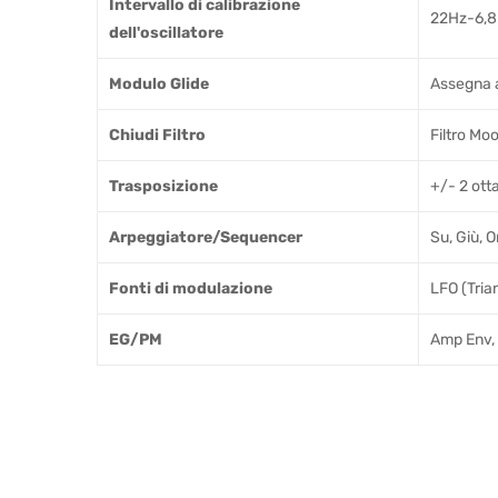
Intervallo di calibrazione
22Hz-6,
dell'oscillatore
Modulo Glide
Assegna 
Chiudi Filtro
Filtro Mo
Trasposizione
+/- 2 ott
Arpeggiatore/Sequencer
Su, Giù, 
Fonti di modulazione
LFO (Tria
EG/PM
Amp Env, 