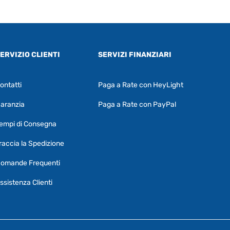
ERVIZIO CLIENTI
SERVIZI FINANZIARI
ontatti
Paga a Rate con HeyLight
Supporto clienti
RF Assist
aranzia
Paga a Rate con PayPal
Ciao, Come posso aiutarti?
empi di Consegna
Puoi chiedermi informazioni generali o
specifiche su certi prodotti.
raccia la Spedizione
Per ottenere dettagli su un determinato
omande Frequenti
prodotto
assicurati di indicarne il nome
completo
ssistenza Clienti