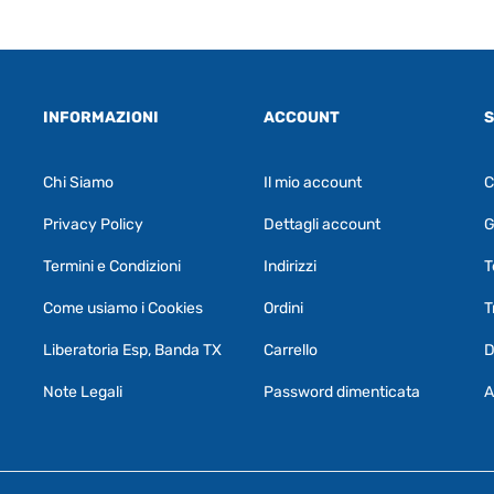
INFORMAZIONI
ACCOUNT
S
Chi Siamo
Il mio account
C
Privacy Policy
Dettagli account
G
Termini e Condizioni
Indirizzi
T
Come usiamo i Cookies
Ordini
T
Liberatoria Esp, Banda TX
Carrello
D
Note Legali
Password dimenticata
A