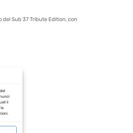
 del Sub 37 Tribute Edition, con
del
nnunci
li il
la
ioni.