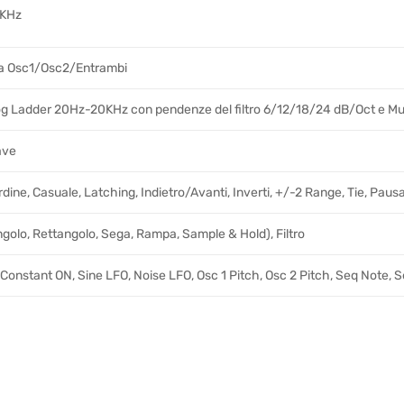
8KHz
a Osc1/Osc2/Entrambi
og Ladder 20Hz-20KHz con pendenze del filtro 6/12/18/24 dB/Oct e Mul
ave
Ordine, Casuale, Latching, Indietro/Avanti, Inverti, +/-2 Range, Tie, Pau
ngolo, Rettangolo, Sega, Rampa, Sample & Hold), Filtro
Constant ON, Sine LFO, Noise LFO, Osc 1 Pitch, Osc 2 Pitch, Seq Note, 