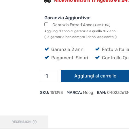
Ricevilo entro il 17 Agosto e il 2
Garanzia Aggiuntiva:
Garanzia Extra 1 Anno
(
+
€
158.86
)
Aggiungi 1 anno di garanzia a quella di 2 anni.
(La garanzia non compre i danni accidentali)
Garanzia 2 anni
Fattura Itali
Pagamenti Sicuri
Controllo Qu
Moog
Aggiungi al carrello
Subsequent
37
SKU:
151393
MARCA:
Moog
EAN:
040232613
quantità
RECENSIONI (1)