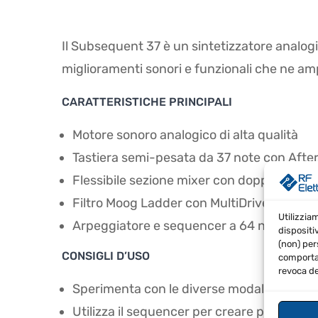
Il Subsequent 37 è un sintetizzatore analogi
miglioramenti sonori e funzionali che ne amp
CARATTERISTICHE PRINCIPALI
Motore sonoro analogico di alta qualità
Tastiera semi-pesata da 37 note con Afte
Flessibile sezione mixer con doppio head
Filtro Moog Ladder con MultiDrive
Utilizzia
Arpeggiatore e sequencer a 64 note
dispositi
(non) per
CONSIGLI D’USO
comportam
revoca de
Sperimenta con le diverse modalità di mo
Utilizza il sequencer per creare pattern c