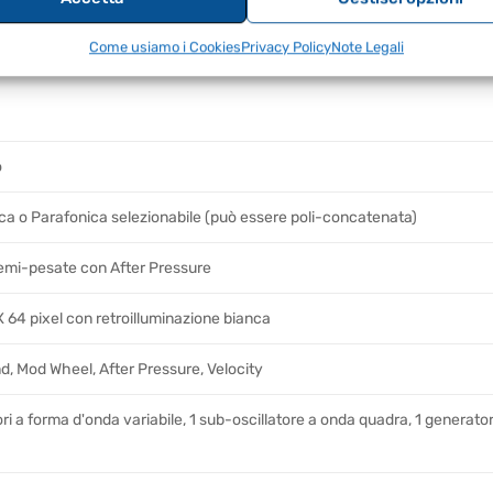
ni ricchi e saturi.
Come usiamo i Cookies
Privacy Policy
Note Legali
co espressivo alle tue performance.
o
a o Parafonica selezionabile (può essere poli-concatenata)
emi-pesate con After Pressure
 64 pixel con retroilluminazione bianca
d, Mod Wheel, After Pressure, Velocity
tori a forma d'onda variabile, 1 sub-oscillatore a onda quadra, 1 generat