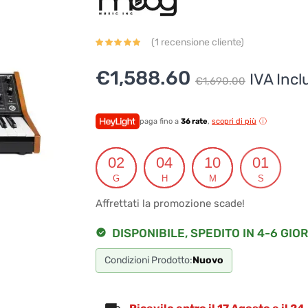
(
1
recensione cliente)
Il
Il
€
1,588.60
IVA Incl
€
1,690.00
prezz
prezz
origin
attual
paga fino a
36 rate
,
scopri di più
era:
è:
02
04
10
00
€1,69
€1,58
G
H
M
S
Affrettati la promozione scade!
DISPONIBILE, SPEDITO IN 4-6 GIOR
Condizioni Prodotto:
Nuovo