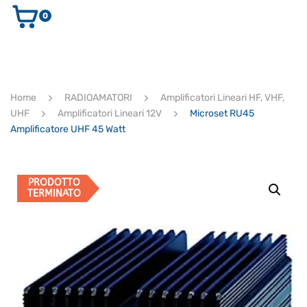
0
AUDIO E VIDEO
STRUMENTI MUSICALI
ELETTRONICA
Home
RADIOAMATORI
Amplificatori Lineari HF, VHF,
ULTIMI ARRIVI
UHF
Amplificatori Lineari 12V
Microset RU45
Ricerca
Amplificatore UHF 45 Watt
prodotti
CERCA
PRODOTTO
TERMINATO