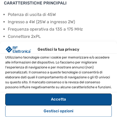
CARATTERISTICHE PRINCIPALI
Potenza di uscita di 45W
Ingresso a 4W (25W a ingresso 2W)
Frequenza operativa da 135 a 175 MHz
Connettore 2xPL
Tensione di alimentazione di 12-14V
Gestisci la tua privacy
Massimo assorbimento di 10A
Utilizziamo tecnologie come i cookie per memorizzare e/o accedere
SPECIFICHE TECNICHE
alle informazioni del dispositivo. Lo facciamo per migliorare
l'esperienza di navigazione e per mostrare annunci (non)
personalizzati. Il consenso a queste tecnologie ci consentirà di
EAN
8670000862384
elaborare dati quali il comportamento di navigazione o gli ID univoci
su questo sito. Il mancato consenso o la revoca del consenso
possono influire negativamente su alcune caratteristiche e funzioni.
Potenza di uscita
45W
Accetta
Frequenza
135-175MHz
Gestisci opzioni
Connettore
2xPL