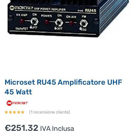
Supporto clienti
RF Assist
Ciao, Come posso aiutarti?
Puoi chiedermi informazioni generali o specifiche su certi
prodotti.
Per ottenere dettagli su un determinato prodotto
assicurati di indicarne il nome completo
Microset RU45 Amplificatore UHF
45 Watt
(
1
recensione cliente)
€
251.32
IVA Inclusa