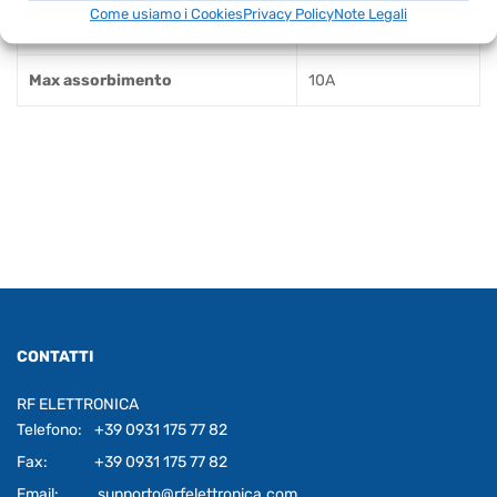
Come usiamo i Cookies
Privacy Policy
Note Legali
Tensione di alimentazione
12-14V
Max assorbimento
10A
CONTATTI
RF ELETTRONICA
Telefono:
+39 0931 175 77 82
Fax:
+39 0931 175 77 82
Email:
supporto@rfelettronica.com