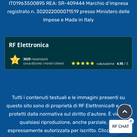
IT01963500895 REA: SR-409444 Marchio d’impresa
registrato n. 302022000071519 presso Ministero delle
Impese e Made in Italy
RF Elettronica
3029
recensioni
cosa dicono i nostri clienti
valutazione
4.95
/ 5
Tutti i contenuti testuali e le immagini presenti su
questo sito sono di proprietà di RF Elettronica®
e sono
protetti dalla normativa sul diritto d’autore. È vietata
×
qualsiasi riproduzione, anche parziale,
non
RF CHAT
espressamente autorizzata per iscritto.
Clicca qui per