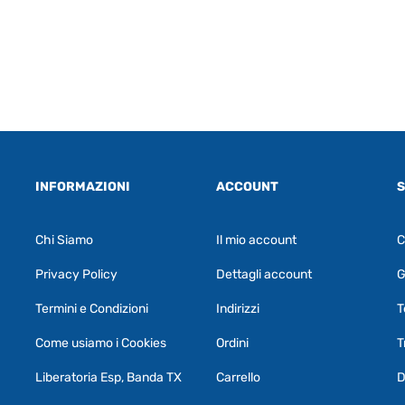
INFORMAZIONI
ACCOUNT
S
Chi Siamo
Il mio account
C
Privacy Policy
Dettagli account
G
Termini e Condizioni
Indirizzi
T
Come usiamo i Cookies
Ordini
T
Liberatoria Esp, Banda TX
Carrello
D