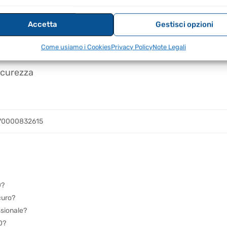
etica
Accetta
Gestisci opzioni
uito e surriscaldamento
Come usiamo i Cookies
Privacy Policy
Note Legali
sicurezza
70000832615
0?
curo?
ssionale?
0?