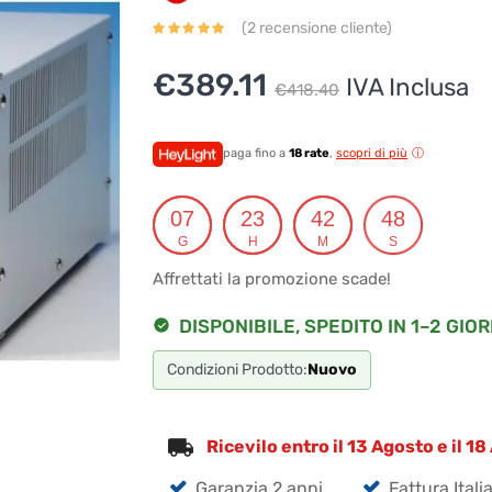
(
2
recensione cliente)
Il
Il
€
389.11
IVA Inclusa
€
418.40
prezzo
prezzo
originale
attuale
paga fino a
18 rate
,
scopri di più
era:
è:
07
23
42
47
€418.40.
€389.11.
G
H
M
S
Affrettati la promozione scade!
DISPONIBILE, SPEDITO IN 1–2 GIOR
Condizioni Prodotto:
Nuovo
Ricevilo entro il 13 Agosto e il 1
Garanzia 2 anni
Fattura Itali