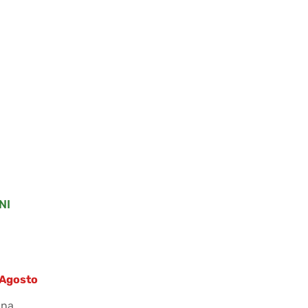
NI
8 Agosto
ana