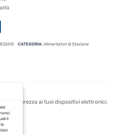
alità
832615
CATEGORIA:
Alimentatori di Stazione
za e sicurezza ai tuoi dispositivi elettronici.
del
ionali.
nnunci
li il
la
ioni.