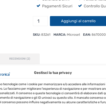
Pagamenti Sicuri
Controllo Qu
Microset
Aggiungi al carrello
LT-
190
SKU:
83261
MARCA:
Microset
EAN:
8670000
Alimentatore
Switching
quantità
RECENSIONI (2)
Gestisci la tua privacy
 di alta qualità, progettato per offrire potenza, efficien
mo tecnologie come i cookie per memorizzare e/o accedere alle informazioni 
asta gamma di applicazioni, sia domestiche che profess
vo. Lo facciamo per migliorare l'esperienza di navigazione e per mostrare a
sonalizzati. Il consenso a queste tecnologie ci consentirà di elaborare dati qua
ento di navigazione o gli ID univoci su questo sito. Il mancato consenso o 
l consenso possono influire negativamente su alcune caratteristiche e funz