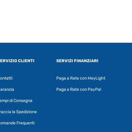
ERVIZIO CLIENTI
SERVIZI FINANZIARI
ontatti
Paga a Rate con HeyLight
Supporto clienti
RF Assist
aranzia
Paga a Rate con PayPal
Ciao, Come posso aiutarti?
empi di Consegna
Puoi chiedermi informazioni generali o
specifiche su certi prodotti.
raccia la Spedizione
Per ottenere dettagli su un determinato
omande Frequenti
prodotto
assicurati di indicarne il nome
completo