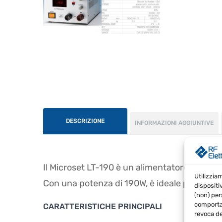
DESCRIZIONE
INFORMAZIONI AGGIUNTIVE
Il Microset LT-190 è un alimentatore switching
Utilizzia
Con una potenza di 190W, è ideale per una v
dispositi
(non) per
comportam
CARATTERISTICHE PRINCIPALI
revoca de