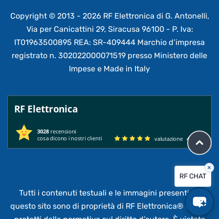
Copyright © 2013 - 2026 RF Elettronica di G. Antonelli,
Via per Canicattini 29, Siracusa 96100 - P. Iva:
IT01963500895 REA: SR-409444 Marchio d’impresa
registrato n. 302022000071519 presso Ministero delle
Impese e Made in Italy
RF Elettronica
3028
recensioni
cosa dicono i nostri clienti
valutazione
4.95
/ 5
×
RF CHAT
Tutti i contenuti testuali e le immagini presenti su
questo sito sono di proprietà di RF Elettronica®
e sono