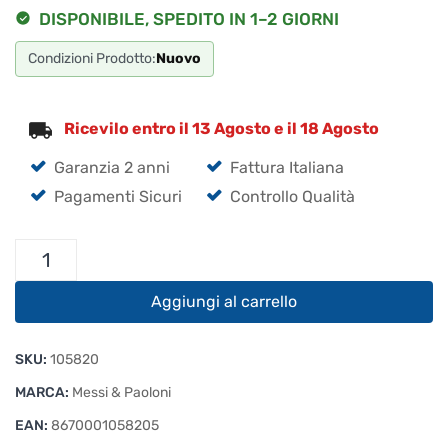
DISPONIBILE, SPEDITO IN 1–2 GIORNI
Condizioni Prodotto:
Nuovo
Ricevilo entro il 13 Agosto e il 18 Agosto
Garanzia 2 anni
Fattura Italiana
Pagamenti Sicuri
Controllo Qualità
100
Metri
Ultraflex
Aggiungi al carrello
7
Messi
SKU:
105820
&
Paoloni
MARCA:
Messi & Paoloni
Bobina
EAN:
8670001058205
quantità