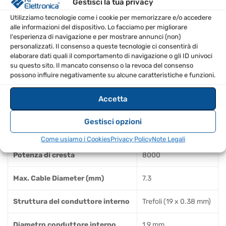
Gestisci la tua privacy
Smorzamento 5000 MHz (dB)
49.3
Utilizziamo tecnologie come i cookie per memorizzare e/o accedere
alle informazioni del dispositivo. Lo facciamo per migliorare
l'esperienza di navigazione e per mostrare annunci (non)
Smorzamento 6000 MHz (dB)
55.3
personalizzati. Il consenso a queste tecnologie ci consentirà di
elaborare dati quali il comportamento di navigazione o gli ID univoci
Velocity Factor
0.83
su questo sito. Il mancato consenso o la revoca del consenso
possono influire negativamente su alcune caratteristiche e funzioni.
Potenza mass. @10 MHz
2286
Accetta
Potenza mass. @144 MHz
629
Gestisci opzioni
Potenza mass. @1000 MHz
225
Come usiamo i Cookies
Privacy Policy
Note Legali
Potenza di cresta
8000
Max. Cable Diameter (mm)
7.3
Struttura del conduttore interno
Trefoli (19 x 0.38 mm)
Diametro conduttore interno
1.9 mm