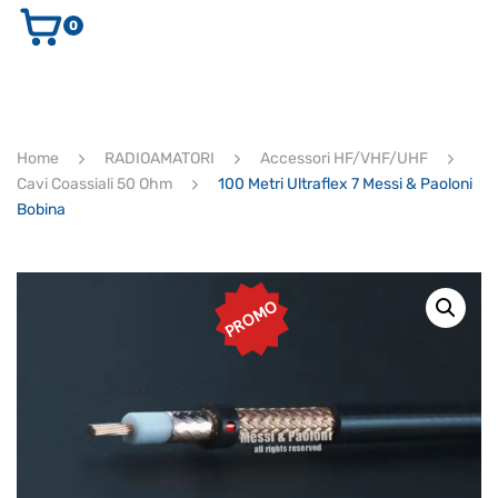
0
AUDIO E VIDEO
STRUMENTI MUSICALI
ELETTRONICA
Home
RADIOAMATORI
Accessori HF/VHF/UHF
ULTIMI ARRIVI
Cavi Coassiali 50 Ohm
100 Metri Ultraflex 7 Messi & Paoloni
Ricerca
Bobina
prodotti
CERCA
PROMO