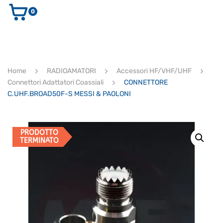
0
AUDIO E VIDEO
STRUMENTI MUSICALI
ELETTRONICA
Home
RADIOAMATORI
Accessori HF/VHF/UHF
ULTIMI ARRIVI
Connettori Adattatori Coassiali
CONNETTORE
Ricerca
C.UHF.BROAD50F-S MESSI & PAOLONI
prodotti
CERCA
PRODOTTO
TERMINATO