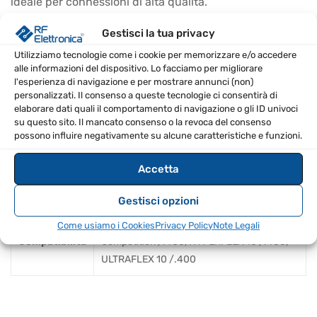
ideale per connessioni di alta qualità.
CARATTERISTICHE PRINCIPALI
Gestisci la tua privacy
Utilizziamo tecnologie come i cookie per memorizzare e/o accedere
Connettore femmina UHF per saldatura
alle informazioni del dispositivo. Lo facciamo per migliorare
l'esperienza di navigazione e per mostrare annunci (non)
Compatibile con cavi da 10.3 mm
personalizzati. Il consenso a queste tecnologie ci consentirà di
Progettato per un'ampia gamma di applicazioni RF
elaborare dati quali il comportamento di navigazione o gli ID univoci
su questo sito. Il mancato consenso o la revoca del consenso
Facile installazione e utilizzo
possono influire negativamente su alcune caratteristiche e funzioni.
SPECIFICHE TECNICHE
Accetta
Ean
8670000848777
Gestisci opzioni
AIRBORNE 10 /.400, BROAD-PRO 50
Come usiamo i Cookies
Privacy Policy
Note Legali
Compatibilità
Competition /.400, HYPERFLEX 10 /.400,
ULTRAFLEX 10 /.400