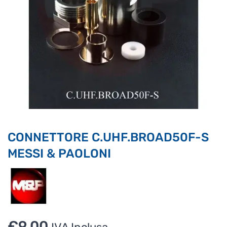
Supporto clienti
RF Assist
Ciao, Come posso aiutarti?
Puoi chiedermi informazioni generali o specifiche su certi
prodotti.
Per ottenere dettagli su un determinato prodotto
assicurati di indicarne il nome completo
CONNETTORE C.UHF.BROAD50F-S
MESSI & PAOLONI
€
9.00