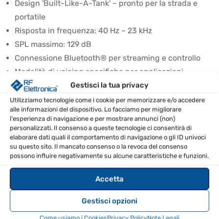
Design 'Built-Like-A-Tank' – pronto per la strada e
portatile
Risposta in frequenza: 40 Hz – 23 kHz
SPL massimo: 129 dB
Connessione Bluetooth® per streaming e controllo
Modalità di voicing specifiche per applicazioni
Gestisci la tua privacy
CONSIGLI D’USO
Utilizziamo tecnologie come i cookie per memorizzare e/o accedere
alle informazioni del dispositivo. Lo facciamo per migliorare
Utilizzare la modalità Outdoor per ottimizzare il suono
l'esperienza di navigazione e per mostrare annunci (non)
all'aperto.
personalizzati. Il consenso a queste tecnologie ci consentirà di
elaborare dati quali il comportamento di navigazione o gli ID univoci
Attivare l'eliminatore di feedback per ridurre i disturbi
su questo sito. Il mancato consenso o la revoca del consenso
acustici.
possono influire negativamente su alcune caratteristiche e funzioni.
Impostare il Music Ducking per abbassare
Accetta
automaticamente il livello del canale 2 durante gli
annunci.
Gestisci opzioni
Collegare due diffusori ThumpXT per una
Come usiamo i Cookies
Privacy Policy
Note Legali