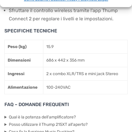
riproduzione stereo potente.
Sfruttare il controllo wireless tramite l'app Thump
Connect 2 per regolare i livelli e le impostazioni.
SPECIFICHE TECNICHE
Peso (kg)
15.9
Dimensioni
686 x 442 x 356 mm
Ingressi
2 x combo XLR/TRS e mini jack Stereo
Alimentazione
100-240VAC
FAQ – DOMANDE FREQUENTI
Qual è la potenza dell'amplificatore?
Posso utilizzare il Thump 215XT all'aperto?
Cosa fa la funzione Music Ducking?