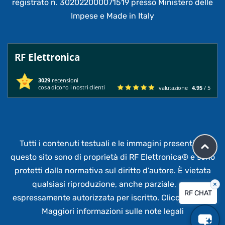
registrato n. 302022000071519 presso Ministero delle
Impese e Made in Italy
RF Elettronica
3029
recensioni
cosa dicono i nostri clienti
valutazione
4.95
/ 5
Tutti i contenuti testuali e le immagini presenti su
questo sito sono di proprietà di RF Elettronica®
e sono
protetti dalla normativa sul diritto d’autore. È vietata
qualsiasi riproduzione, anche parziale,
non
×
RF CHAT
espressamente autorizzata per iscritto.
Clicca qui per
Maggiori informazioni sulle note legali