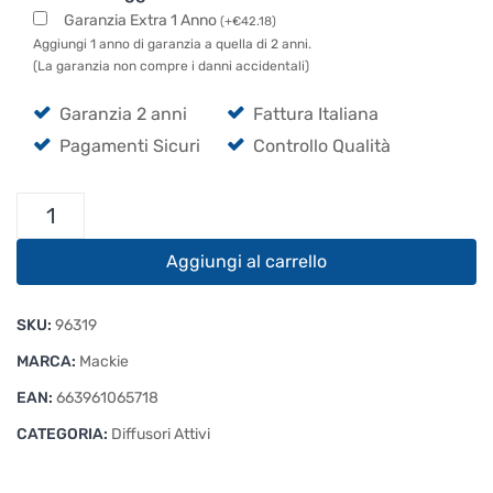
Garanzia Extra 1 Anno
(
+
€
42.18
)
Aggiungi 1 anno di garanzia a quella di 2 anni.
(La garanzia non compre i danni accidentali)
Garanzia 2 anni
Fattura Italiana
Pagamenti Sicuri
Controllo Qualità
Mackie
Thump
215XT
Aggiungi al carrello
Altoparlante
Attivo
SKU:
96319
da
15"
MARCA:
Mackie
quantità
EAN:
663961065718
CATEGORIA:
Diffusori Attivi