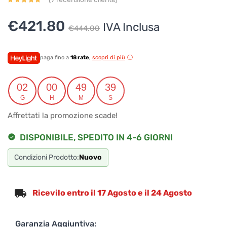
Il
Il
€
421.80
IVA Inclusa
€
444.00
prezzo
prezzo
originale
attuale
paga fino a
18 rate
,
scopri di più
era:
è:
02
00
49
38
€444.00.
€421.80.
G
H
M
S
Affrettati la promozione scade!
DISPONIBILE, SPEDITO IN 4-6 GIORNI
Condizioni Prodotto:
Nuovo
Ricevilo entro il 17 Agosto e il 24 Agosto
Garanzia Aggiuntiva: