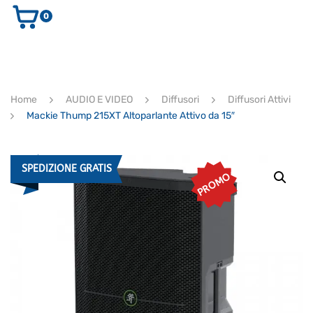
0
AUDIO E VIDEO
STRUMENTI MUSICALI
ELETTRONICA
Home
AUDIO E VIDEO
Diffusori
Diffusori Attivi
ULTIMI ARRIVI
Mackie Thump 215XT Altoparlante Attivo da 15″
Ricerca
prodotti
CERCA
SPEDIZIONE GRATIS
PROMO