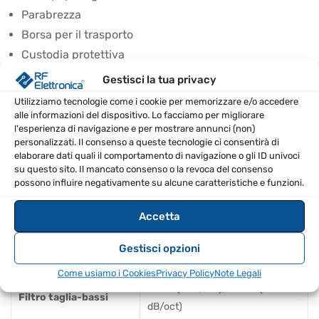
Parabrezza
Borsa per il trasporto
Custodia protettiva
Gestisci la tua privacy
SPECIFICHE TECNICHE
Utilizziamo tecnologie come i cookie per memorizzare e/o accedere
alle informazioni del dispositivo. Lo facciamo per migliorare
Trasduttore
25 mm, 1 in
l'esperienza di navigazione e per mostrare annunci (non)
personalizzati. Il consenso a queste tecnologie ci consentirà di
Livello di rumore
elaborare dati quali il comportamento di navigazione o gli ID univoci
4 dB (A)
su questo sito. Il mancato consenso o la revoca del consenso
equivalente
possono influire negativamente su alcune caratteristiche e funzioni.
SPL massimo per 0,5
136 dBSPL, 0 dB di pre-
Accetta
THD
attenuazione
Gestisci opzioni
Pre-attenuazione pad
0 dB, -6 dB, -12 dB
Come usiamo i Cookies
Privacy Policy
Note Legali
80 Hz (6 dB/oct), 160 Hz (6
Filtro taglia-bassi
dB/oct)