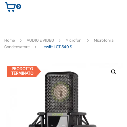
0
AUDIO E VIDEO
STRUMENTI MUSICALI
ELETTRONICA
Home
AUDIO E VIDEO
Microfoni
Microfoni a
ULTIMI ARRIVI
Condensatore
Lewitt LCT 540 S
Ricerca
prodotti
CERCA
PRODOTTO
TERMINATO