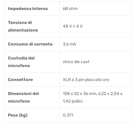
Impedenza interna
68 ohm
Tensione di
48 V ± 4 V
alimentazione
Consumo di corrente
3,6 mA
Custodia del
zinco die cast
microfono
Connettore
XLR a 3 pin placcato oro
Dimensioni del
158 x 52 x 36 mm, 6,22 x 2,04 x
microfono
1,42 pollici
Peso (kg)
0.371