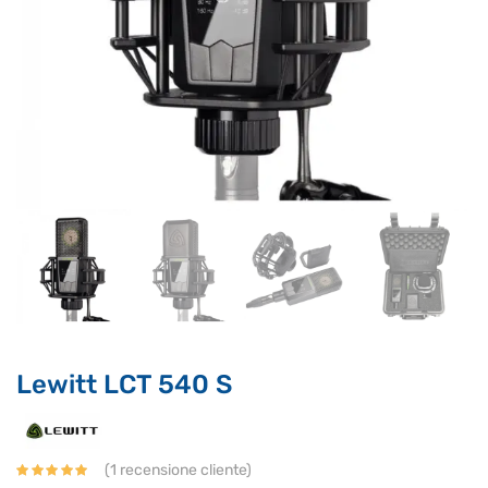
Supporto clienti
RF Assist
Ciao, Come posso aiutarti?
Puoi chiedermi informazioni generali o specifiche su certi
prodotti.
Per ottenere dettagli su un determinato prodotto
Lewitt LCT 540 S
assicurati di indicarne il nome completo
(
1
recensione cliente)