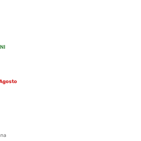
NI
1 Agosto
ana