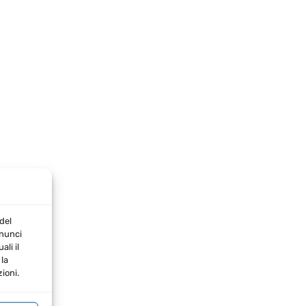
del
nnunci
li il
la
ioni.