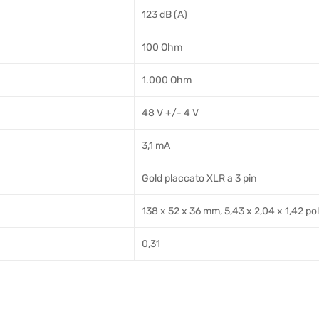
123 dB (A)
100 Ohm
1.000 Ohm
48 V +/- 4 V
3,1 mA
Gold placcato XLR a 3 pin
138 x 52 x 36 mm, 5,43 x 2,04 x 1,42 poll
0,31