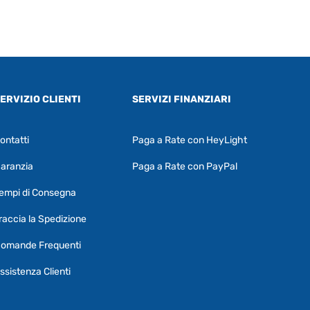
ERVIZIO CLIENTI
SERVIZI FINANZIARI
ontatti
Paga a Rate con HeyLight
Supporto clienti
RF Assist
aranzia
Paga a Rate con PayPal
Ciao, Come posso aiutarti?
empi di Consegna
Puoi chiedermi informazioni generali o
specifiche su certi prodotti.
raccia la Spedizione
Per ottenere dettagli su un determinato
omande Frequenti
prodotto
assicurati di indicarne il nome
completo
ssistenza Clienti