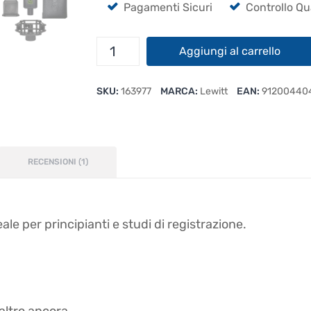
Pagamenti Sicuri
Controllo Qu
Lewitt
Aggiungi al carrello
LCT
240
SKU:
163977
MARCA:
Lewitt
EAN:
91200440
PRO
Set
quantità
RECENSIONI (1)
ale per principianti e studi di registrazione.