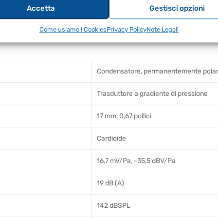
re del vento durante le registrazioni esterne.
Accetta
Gestisci opzioni
PL durante l'uso.
Come usiamo i Cookies
Privacy Policy
Note Legali
Condensatore, permanentemente polar
Trasduttore a gradiente di pressione
17 mm, 0,67 pollici
Cardioide
16,7 mV/Pa, -35,5 dBV/Pa
19 dB (A)
142 dBSPL