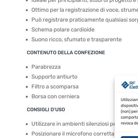
Ideale per principianti, studi di progetto e
Ottimo per la registrazione di voce, strum
Può registrare praticamente qualsiasi sorg
Schema polare cardioide
Suono ricco, sfumato e trasparente
CONTENUTO DELLA CONFEZIONE
Parabrezza
Supporto antiurto
Filtro a scomparsa
Borsa con cerniera
Utilizzia
dispositi
CONSIGLI D’USO
(non) per
comportam
Utilizzare in ambienti silenziosi per ottene
revoca de
Posizionare il microfono correttamente per