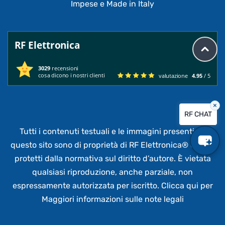
Impese e Made in Italy
RF Elettronica
3029
recensioni
cosa dicono i nostri clienti
valutazione
4.95
/ 5
×
RF CHAT
Tutti i contenuti testuali e le immagini presenti su
questo sito sono di proprietà di RF Elettronica®
e sono
protetti dalla normativa sul diritto d’autore. È vietata
qualsiasi riproduzione, anche parziale,
non
espressamente autorizzata per iscritto.
Clicca qui per
Maggiori informazioni sulle note legali