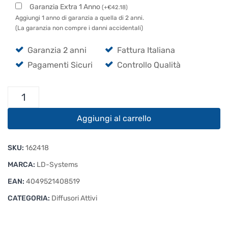
Garanzia Extra 1 Anno
(
+
€
42.18
)
Aggiungi 1 anno di garanzia a quella di 2 anni.
(La garanzia non compre i danni accidentali)
Garanzia 2 anni
Fattura Italiana
Pagamenti Sicuri
Controllo Qualità
LD
Systems
ICOA
Aggiungi al carrello
15
A
SKU:
162418
quantità
MARCA:
LD-Systems
EAN:
4049521408519
CATEGORIA:
Diffusori Attivi