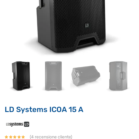
LD Systems ICOA 15 A
Supporto clienti
RF Assist
(
4
recensione cliente)
Ciao, Come posso aiutarti?