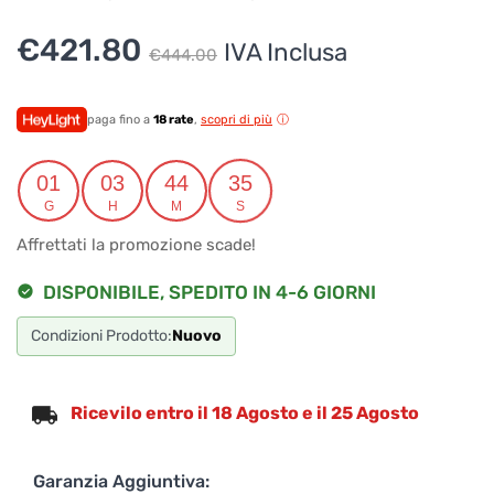
Puoi chiedermi informazioni generali o specifiche su certi
Il
Il
€
421.80
IVA Inclusa
prodotti.
€
444.00
Per ottenere dettagli su un determinato prodotto
prezzo
prezzo
assicurati di indicarne il nome completo
originale
attuale
paga fino a
18 rate
,
scopri di più
era:
è:
01
03
44
34
€444.00.
€421.80.
G
H
M
S
Affrettati la promozione scade!
DISPONIBILE, SPEDITO IN 4-6 GIORNI
Condizioni Prodotto:
Nuovo
Ricevilo entro il 18 Agosto e il 25 Agosto
Garanzia Aggiuntiva: