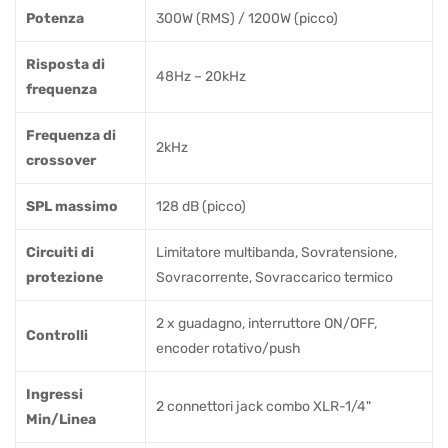
Potenza
300W (RMS) / 1200W (picco)
Risposta di
48Hz – 20kHz
frequenza
Frequenza di
2kHz
crossover
SPL massimo
128 dB (picco)
Circuiti di
Limitatore multibanda, Sovratensione,
protezione
Sovracorrente, Sovraccarico termico
2 x guadagno, interruttore ON/OFF,
Controlli
encoder rotativo/push
Ingressi
2 connettori jack combo XLR-1/4"
Min/Linea