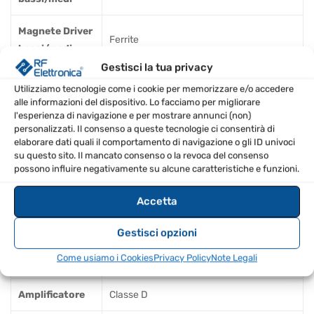
Magnete Driver
Ferrite
bassi/medi
Gestisci la tua privacy
Driver HF
1’ personalizzato
Utilizziamo tecnologie come i cookie per memorizzare e/o accedere
alle informazioni del dispositivo. Lo facciamo per migliorare
Dimensione
l'esperienza di navigazione e per mostrare annunci (non)
25,4 mm
personalizzati. Il consenso a queste tecnologie ci consentirà di
Driver HF
elaborare dati quali il comportamento di navigazione o gli ID univoci
su questo sito. Il mancato consenso o la revoca del consenso
Magnete Driver
possono influire negativamente su alcune caratteristiche e funzioni.
Ferrite
HF
Accetta
Bobina mobile
1’ / 25,4 mm
Driver HF
Gestisci opzioni
Come usiamo i Cookies
Privacy Policy
Note Legali
Dispersione
90° x 50° (H x V)
Amplificatore
Classe D