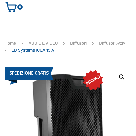
0
AUDIO E VIDEO
STRUMENTI MUSICALI
ELETTRONICA
Home
AUDIO E VIDEO
Diffusori
Diffusori Attivi
ULTIMI ARRIVI
LD Systems ICOA 15 A
Ricerca
prodotti
CERCA
SPEDIZIONE GRATIS
PROMO