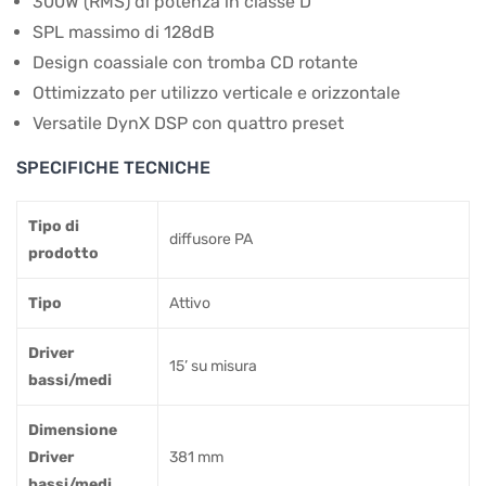
300W (RMS) di potenza in classe D
SPL massimo di 128dB
Design coassiale con tromba CD rotante
Ottimizzato per utilizzo verticale e orizzontale
Versatile DynX DSP con quattro preset
SPECIFICHE TECNICHE
Tipo di
diffusore PA
prodotto
Tipo
Attivo
Driver
15’ su misura
bassi/medi
Dimensione
Driver
381 mm
bassi/medi