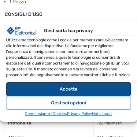
1 Pezzo
CONSIGLI D’USO
Per il funzionamento autonomo è necessario
Gestisci la tua privacy
l’adattatore Curv 500 SLA Smartlink!
Utilizziamo tecnologie come i cookie per memorizzare e/o accedere
alle informazioni del dispositivo. Lo facciamo per migliorare
SPECIFICHE TECNICHE
l'esperienza di navigazione e per mostrare annunci (non)
personalizzati. Il consenso a queste tecnologie ci consentirà di
elaborare dati quali il comportamento di navigazione o gli ID univoci
Peso (kg)
3.3
su questo sito. Il mancato consenso o la revoca del consenso
possono influire negativamente su alcune caratteristiche e funzioni.
Potenza RMS
80 W
Accetta
Impedenza
8 Ohm
Gestisci opzioni
Larghezza
126 millimetri
Come usiamo i Cookies
Privacy Policy
Note Legali
Profondità
122 millimetri