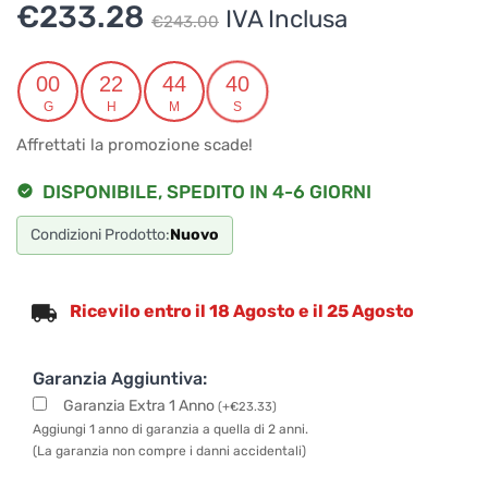
Il
Il
€
233.28
IVA Inclusa
€
243.00
prezzo
prezzo
originale
attuale
00
22
44
40
G
H
M
S
era:
è:
Affrettati la promozione scade!
€243.00.
€233.28.
DISPONIBILE, SPEDITO IN 4-6 GIORNI
Condizioni Prodotto:
Nuovo
Ricevilo entro il 18 Agosto e il 25 Agosto
Garanzia Aggiuntiva:
Garanzia Extra 1 Anno
(
+
€
23.33
)
Aggiungi 1 anno di garanzia a quella di 2 anni.
(La garanzia non compre i danni accidentali)