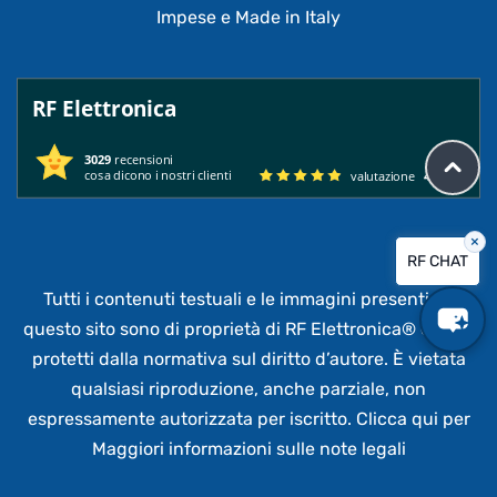
Impese e Made in Italy
RF Elettronica
3029
recensioni
cosa dicono i nostri clienti
valutazione
4.95
/ 5
×
RF CHAT
Tutti i contenuti testuali e le immagini presenti su
questo sito sono di proprietà di RF Elettronica®
e sono
protetti dalla normativa sul diritto d’autore. È vietata
qualsiasi riproduzione, anche parziale,
non
espressamente autorizzata per iscritto.
Clicca qui per
Maggiori informazioni sulle note legali