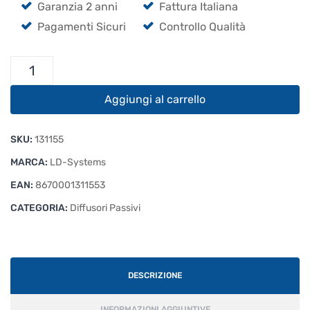
Garanzia 2 anni
Fattura Italiana
Pagamenti Sicuri
Controllo Qualità
LD
Systems
Curv
Aggiungi al carrello
500
D
SKU:
131155
Sat
quantità
MARCA:
LD-Systems
EAN:
8670001311553
CATEGORIA:
Diffusori Passivi
DESCRIZIONE
INFORMAZIONI AGGIUNTIVE