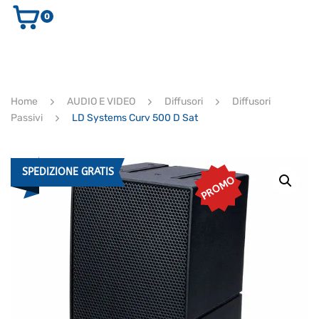
0
AUDIO E VIDEO
STRUMENTI MUSICALI
ELETTRONICA
Home
AUDIO E VIDEO
Diffusori
Diffusori
ULTIMI ARRIVI
Passivi
LD Systems Curv 500 D Sat
Ricerca
prodotti
CERCA
SPEDIZIONE GRATIS
PROMO