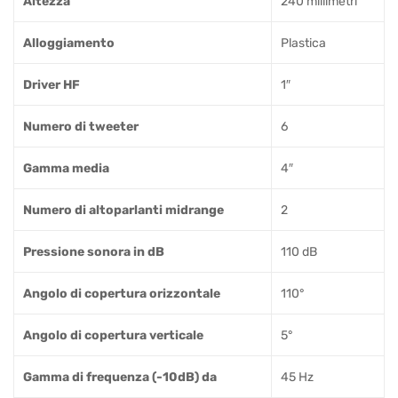
Altezza
240 millimetri
Alloggiamento
Plastica
Driver HF
1″
Numero di tweeter
6
Gamma media
4″
Numero di altoparlanti midrange
2
Pressione sonora in dB
110 dB
Angolo di copertura orizzontale
110°
Angolo di copertura verticale
5°
Gamma di frequenza (-10dB) da
45 Hz