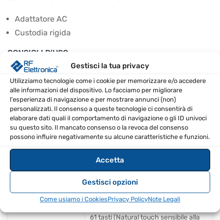
Adattatore AC
Custodia rigida
CONSIGLI D’USO
Gestisci la tua privacy
Utilizza il software gratuito Sample Builder per
Utilizziamo tecnologie come i cookie per memorizzare e/o accedere
caricare i propri campioni.
alle informazioni del dispositivo. Lo facciamo per migliorare
l'esperienza di navigazione e per mostrare annunci (non)
Sfrutta le possibilità di modulazione per
personalizzati. Il consenso a queste tecnologie ci consentirà di
personalizzare i suoni.
elaborare dati quali il comportamento di navigazione o gli ID univoci
su questo sito. Il mancato consenso o la revoca del consenso
Esplora la libreria interna per trovare suoni adatti al
possono influire negativamente su alcune caratteristiche e funzioni.
tuo progetto.
Prova diverse emulazioni di filtri per ottenere risultati
Accetta
unici.
Gestisci opzioni
SPECIFICHE TECNICHE
Come usiamo i Cookies
Privacy Policy
Note Legali
61 tasti (Natural touch sensibile alla