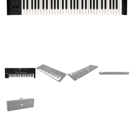
Supporto clienti
RF Assist
Ciao, Come posso aiutarti?
Puoi chiedermi informazioni generali o specifiche su certi
prodotti.
Per ottenere dettagli su un determinato prodotto
assicurati di indicarne il nome completo