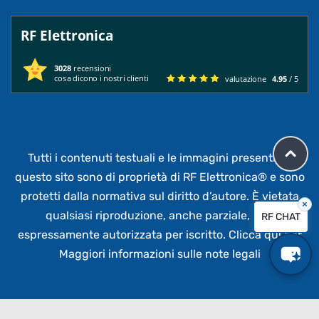
RF Elettronica
3028
recensioni
cosa dicono i nostri clienti
valutazione
4.95
/ 5
Tutti i contenuti testuali e le immagini presenti su
questo sito sono di proprietà di RF Elettronica®
e sono
protetti dalla normativa sul diritto d’autore. È vietata
×
qualsiasi riproduzione, anche parziale,
non
RF CHAT
espressamente autorizzata per iscritto.
Clicca qui per
Maggiori informazioni sulle note legali