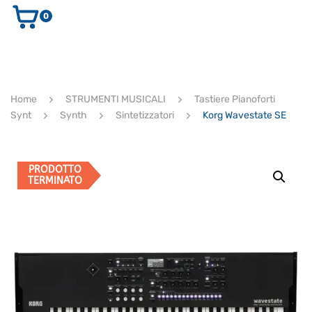
0
AUDIO E VIDEO
STRUMENTI MUSICALI
ELETTRONICA
Home
STRUMENTI MUSICALI
Tastiere Pianoforti
ULTIMI ARRIVI
Synt
Synth
Sintetizzatori
Korg Wavestate SE
Ricerca
prodotti
CERCA
PRODOTTO
TERMINATO