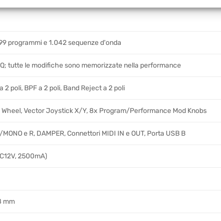
799 programmi e 1.042 sequenze d'onda
, EQ; tutte le modifiche sono memorizzate nella performance
a 2 poli, BPF a 2 poli, Band Reject a 2 poli
h Wheel, Vector Joystick X/Y, 8x Program/Performance Mod Knobs
/MONO e R, DAMPER, Connettori MIDI IN e OUT, Porta USB B
DC12V, 2500mA)
08 mm