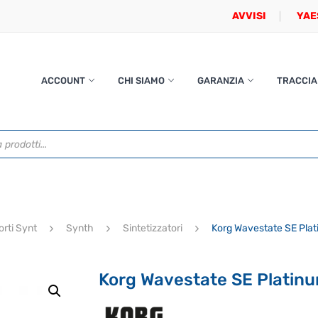
AVVISI
YAE
ACCOUNT
CHI SIAMO
GARANZIA
TRACCIA
orti Synt
Synth
Sintetizzatori
Korg Wavestate SE Pla
Korg Wavestate SE Platin