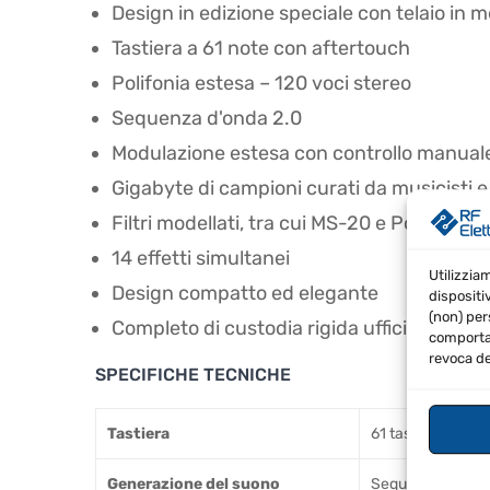
Design in edizione speciale con telaio in me
Tastiera a 61 note con aftertouch
Polifonia estesa – 120 voci stereo
Sequenza d'onda 2.0
Modulazione estesa con controllo manual
Gigabyte di campioni curati da musicisti 
Filtri modellati, tra cui MS-20 e Polysix
14 effetti simultanei
Utilizzia
Design compatto ed elegante
dispositi
(non) per
Completo di custodia rigida ufficiale
comportam
revoca de
SPECIFICHE TECNICHE
Tastiera
61 tasti (tastiera
Generazione del suono
Sequenza d'onda