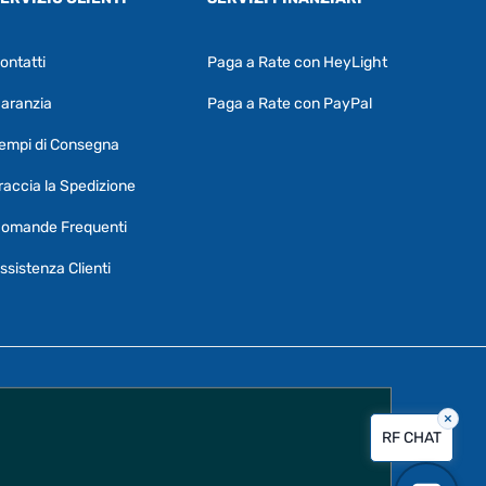
ontatti
Paga a Rate con HeyLight
Supporto clienti
RF Assist
aranzia
Paga a Rate con PayPal
Ciao, Come posso aiutarti?
empi di Consegna
Puoi chiedermi informazioni generali o
specifiche su certi prodotti.
raccia la Spedizione
Per ottenere dettagli su un determinato
omande Frequenti
prodotto
assicurati di indicarne il nome
completo
ssistenza Clienti
×
Vorrei creare un ticket al servizio clienti
RF CHAT