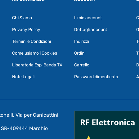
Chi Siamo
Il mio account
C
Privacy Policy
Dettagli account
G
Termini e Condizioni
Indirizzi
T
Come usiamo i Cookies
Ordini
T
Liberatoria Esp, Banda TX
Carrello
D
Note Legali
Password dimenticata
A
nelli, Via per Canicattini
RF Elettronica
A: SR-409444 Marchio