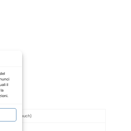
del
nnunci
li il
la
ioni.
ocità, aftertouch)