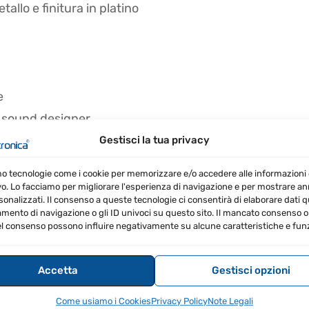
tallo e finitura in platino
e
e sound designer
Gestisci la tua privacy
mo tecnologie come i cookie per memorizzare e/o accedere alle informazioni 
vo. Lo facciamo per migliorare l'esperienza di navigazione e per mostrare a
sonalizzati. Il consenso a queste tecnologie ci consentirà di elaborare dati qua
ento di navigazione o gli ID univoci su questo sito. Il mancato consenso o 
l consenso possono influire negativamente su alcune caratteristiche e funz
Accetta
Gestisci opzioni
 a sfioramento naturale con velocity e release-velocity sensibile alla vel
Come usiamo i Cookies
Privacy Policy
Note Legali
 2.0