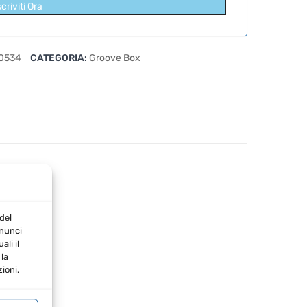
scriviti Ora
0534
CATEGORIA:
Groove Box
del
nnunci
li il
la
ioni.