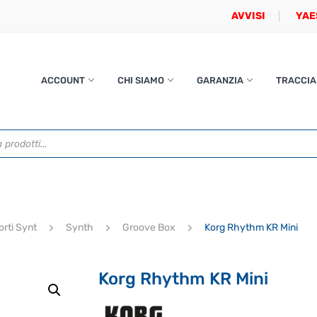
AVVISI
YAE
ACCOUNT
CHI SIAMO
GARANZIA
TRACCIA
orti Synt
Synth
Groove Box
Korg Rhythm KR Mini
Korg Rhythm KR Mini