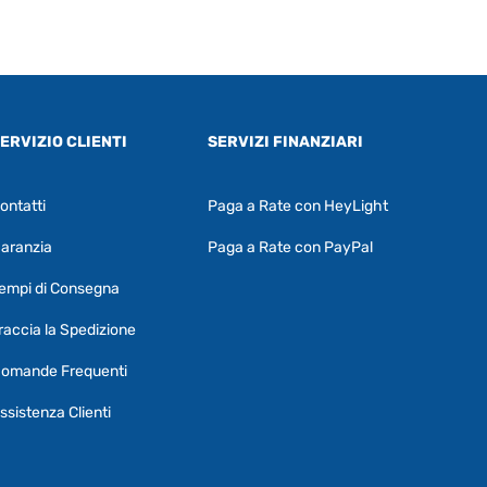
ERVIZIO CLIENTI
SERVIZI FINANZIARI
ontatti
Paga a Rate con HeyLight
Supporto clienti
RF Assist
aranzia
Paga a Rate con PayPal
Ciao, Come posso aiutarti?
empi di Consegna
Puoi chiedermi informazioni generali o
specifiche su certi prodotti.
raccia la Spedizione
Per ottenere dettagli su un determinato
omande Frequenti
prodotto
assicurati di indicarne il nome
completo
ssistenza Clienti