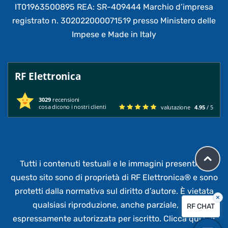
IT01963500895 REA: SR-409444 Marchio d’impresa
registrato n. 302022000071519 presso Ministero delle
Impese e Made in Italy
RF Elettronica
3029
recensioni
cosa dicono i nostri clienti
valutazione
4.95
/ 5
Tutti i contenuti testuali e le immagini presenti su
questo sito sono di proprietà di RF Elettronica®
e sono
protetti dalla normativa sul diritto d’autore. È vietata
×
qualsiasi riproduzione, anche parziale,
non
RF CHAT
espressamente autorizzata per iscritto.
Clicca qui per