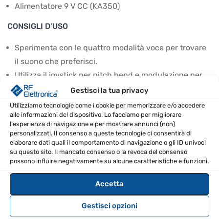
Alimentatore 9 V CC (KA350)
CONSIGLI D’USO
Sperimenta con le quattro modalità voce per trovare
il suono che preferisci.
Utilizza il joystick per pitch bend e modulazione per
aggiungere espressività alle tue performance.
Gestisci la tua privacy
Esplora le 23 scale preimpostate per ottenere
Utilizziamo tecnologie come i cookie per memorizzare e/o accedere
alle informazioni del dispositivo. Lo facciamo per migliorare
progressioni armoniche uniche.
l'esperienza di navigazione e per mostrare annunci (non)
Sfrutta la funzione oscilloscopio sul display OLED per
personalizzati. Il consenso a queste tecnologie ci consentirà di
elaborare dati quali il comportamento di navigazione o gli ID univoci
visualizzare le forme d'onda.
su questo sito. Il mancato consenso o la revoca del consenso
Salva le tue creazioni nei 500 suoni memorizzabili per
possono influire negativamente su alcune caratteristiche e funzioni.
un accesso rapido.
Accetta
Prova a sincronizzare il sintetizzatore con altre
apparecchiature tramite l'ingresso/uscita MIDI.
Gestisci opzioni
SPECIFICHE TECNICHE