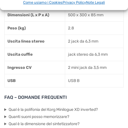
Come usiamo i Cookies
Privacy Policy
Note Legali
Dimensioni (L x P x A)
500 x 300 x 85 mm
Peso (kg)
2.8
Uscita linea stereo
2 jack da 6,3 mm
Uscita cuffie
jack stereo da 6,3 mm
Ingresso CV
2 mini jack da 3,5 mm
USB
USB B
FAQ – DOMANDE FREQUENTI
Qual è la polifonia del Korg Minilogue XD inverted?
Quanti suoni posso memorizzare?
Qual è la dimensione del sintetizzatore?