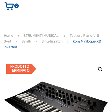
0
AUDIO E VIDEO
STRUMENTI MUSICALI
ELETTRONICA
Home
STRUMENTI MUSICALI
Tastiere Pianoforti
ULTIMI ARRIVI
Synt
Synth
Sintetizzatori
Korg Minilogue XD
Ricerca
inverted
prodotti
CERCA
PRODOTTO
TERMINATO