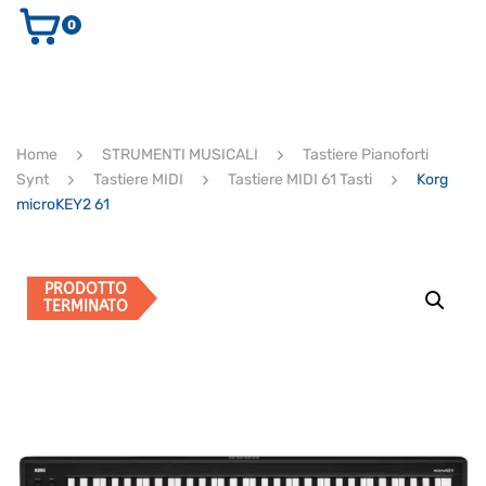
0
AUDIO E VIDEO
STRUMENTI MUSICALI
ELETTRONICA
Home
STRUMENTI MUSICALI
Tastiere Pianoforti
ULTIMI ARRIVI
Synt
Tastiere MIDI
Tastiere MIDI 61 Tasti
Korg
Ricerca
microKEY2 61
prodotti
CERCA
PRODOTTO
TERMINATO