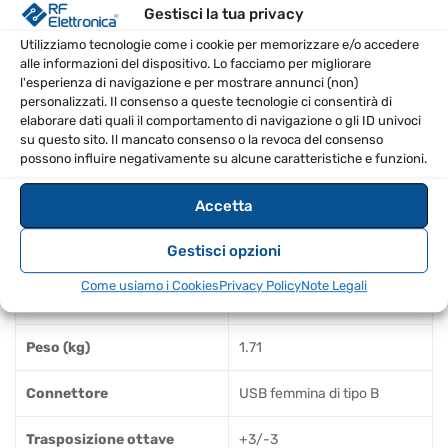
Collegare la tastiera a un computer o dispositivo
Gestisci la tua privacy
compatibile tramite USB.
Utilizziamo tecnologie come i cookie per memorizzare e/o accedere
alle informazioni del dispositivo. Lo facciamo per migliorare
Utilizzare gli adattatori Apple appropriati per il
l'esperienza di navigazione e per mostrare annunci (non)
collegamento ai dispositivi iOS.
personalizzati. Il consenso a queste tecnologie ci consentirà di
Sfruttare la trasposizione ottave per adattare le note
elaborare dati quali il comportamento di navigazione o gli ID univoci
su questo sito. Il mancato consenso o la revoca del consenso
a diverse tonalità.
possono influire negativamente su alcune caratteristiche e funzioni.
Utilizzare il pedale assegnabile per controllare le
Accetta
funzionalità aggiuntive.
SPECIFICHE TECNICHE
Gestisci opzioni
Come usiamo i Cookies
Privacy Policy
Note Legali
Dimensioni
850x139x54 mm
Peso (kg)
1.71
Connettore
USB femmina di tipo B
Trasposizione ottave
+3/-3