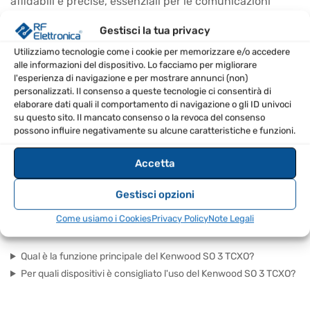
affidabili e precise, essenziali per le comunicazioni
radio.
Gestisci la tua privacy
CARATTERISTICHE PRINCIPALI
Utilizziamo tecnologie come i cookie per memorizzare e/o accedere
alle informazioni del dispositivo. Lo facciamo per migliorare
l'esperienza di navigazione e per mostrare annunci (non)
Oscillatore controllato al cristallo
personalizzati. Il consenso a queste tecnologie ci consentirà di
Alta stabilità
elaborare dati quali il comportamento di navigazione o gli ID univoci
su questo sito. Il mancato consenso o la revoca del consenso
Ideale per ricetrasmittenti da base
possono influire negativamente su alcune caratteristiche e funzioni.
SPECIFICHE TECNICHE
Accetta
EAN
8670000867297
Gestisci opzioni
Come usiamo i Cookies
Privacy Policy
Note Legali
FAQ – DOMANDE FREQUENTI
Qual è la funzione principale del Kenwood SO 3 TCXO?
Per quali dispositivi è consigliato l'uso del Kenwood SO 3 TCXO?