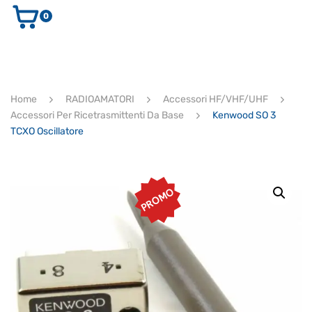
0
AUDIO E VIDEO
STRUMENTI MUSICALI
ELETTRONICA
Home
RADIOAMATORI
Accessori HF/VHF/UHF
ULTIMI ARRIVI
Accessori Per Ricetrasmittenti Da Base
Kenwood SO 3
Ricerca
TCXO Oscillatore
prodotti
CERCA
PROMO