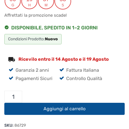
originale
attuale
G
H
M
S
era:
è:
Affrettati la promozione scade!
€235.00.
€218.55.
DISPONIBILE, SPEDITO IN 1–2 GIORNI
Condizioni Prodotto:
Nuovo
Ricevilo entro il 14 Agosto e il 19 Agosto
Garanzia 2 anni
Fattura Italiana
Pagamenti Sicuri
Controllo Qualità
Kenwood
SO
3
Aggiungi al carrello
TCXO
Oscillatore
SKU:
86729
quantità