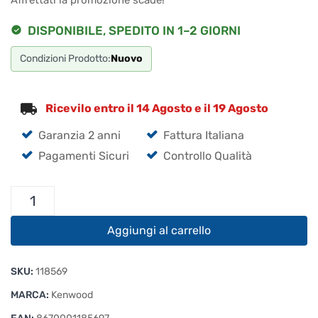
€109.00.
€103.55.
DISPONIBILE, SPEDITO IN 1–2 GIORNI
Condizioni Prodotto:
Nuovo
Ricevilo entro il 14 Agosto e il 19 Agosto
Garanzia 2 anni
Fattura Italiana
Pagamenti Sicuri
Controllo Qualità
Kenwood
KMC-
55W
Aggiungi al carrello
Microfono
quantità
SKU:
118569
MARCA:
Kenwood