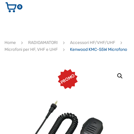
0
AUDIO E VIDEO
STRUMENTI MUSICALI
ELETTRONICA
Home
RADIOAMATORI
Accessori HF/VHF/UHF
ULTIMI ARRIVI
Microfoni per HF, VHF e UHF
Kenwood KMC-55W Microfono
Ricerca
prodotti
CERCA
PROMO