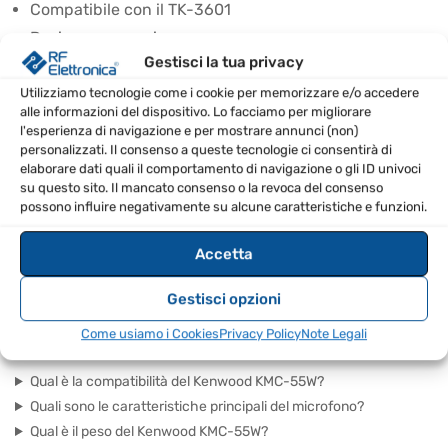
Compatibile con il TK-3601
Design ergonomico
Gestisci la tua privacy
Microfono di alta qualità
Leggero e portatile
Utilizziamo tecnologie come i cookie per memorizzare e/o accedere
alle informazioni del dispositivo. Lo facciamo per migliorare
l'esperienza di navigazione e per mostrare annunci (non)
SPECIFICHE TECNICHE
personalizzati. Il consenso a queste tecnologie ci consentirà di
elaborare dati quali il comportamento di navigazione o gli ID univoci
Modello
KMC-55W
su questo sito. Il mancato consenso o la revoca del consenso
possono influire negativamente su alcune caratteristiche e funzioni.
Marca
Kenwood
Accetta
Peso (kg)
0.125
Gestisci opzioni
Come usiamo i Cookies
Privacy Policy
Note Legali
FAQ – DOMANDE FREQUENTI
Qual è la compatibilità del Kenwood KMC-55W?
Quali sono le caratteristiche principali del microfono?
Qual è il peso del Kenwood KMC-55W?