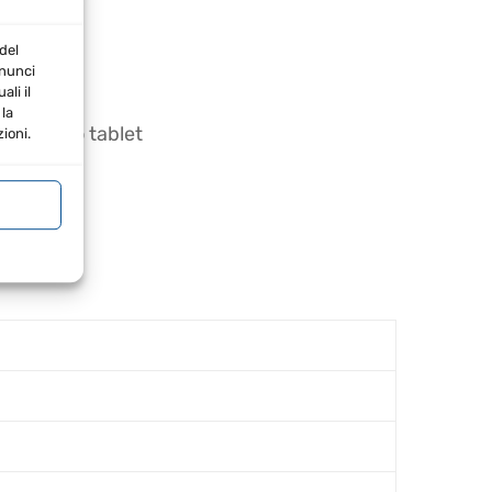
del
nnunci
li il
la
rtphone o tablet
ioni.