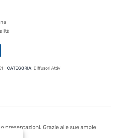
ana
alità
51
CATEGORIA:
Diffusori Attivi
J o presentazioni. Grazie alle sue ampie