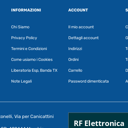
INFORMAZIONI
ACCOUNT
S
Chi Siamo
Il mio account
C
Privacy Policy
Dettagli account
G
Termini e Condizioni
Indirizzi
T
Come usiamo i Cookies
Ordini
T
Liberatoria Esp, Banda TX
Carrello
D
Note Legali
Password dimenticata
A
nelli, Via per Canicattini
RF Elettronica