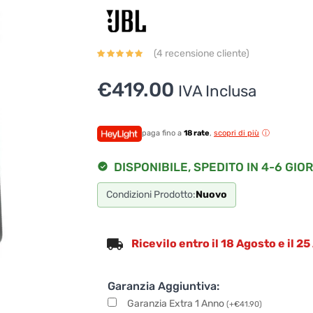
(
4
recensione cliente)
€
419.00
IVA Inclusa
paga fino a
18 rate
,
scopri di più
DISPONIBILE, SPEDITO IN 4-6 GIOR
Condizioni Prodotto:
Nuovo
Ricevilo entro il 18 Agosto e il 2
Garanzia Aggiuntiva:
Garanzia Extra 1 Anno
(
+
€
41.90
)