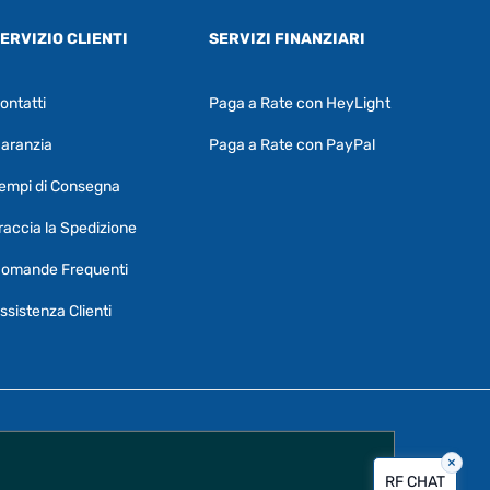
ERVIZIO CLIENTI
SERVIZI FINANZIARI
ontatti
Paga a Rate con HeyLight
Supporto clienti
RF Assist
aranzia
Paga a Rate con PayPal
Ciao, Come posso aiutarti?
empi di Consegna
Puoi chiedermi informazioni generali o
specifiche su certi prodotti.
raccia la Spedizione
Per ottenere dettagli su un determinato
omande Frequenti
prodotto
assicurati di indicarne il nome
completo
ssistenza Clienti
×
Vorrei creare un ticket al servizio clienti
RF CHAT