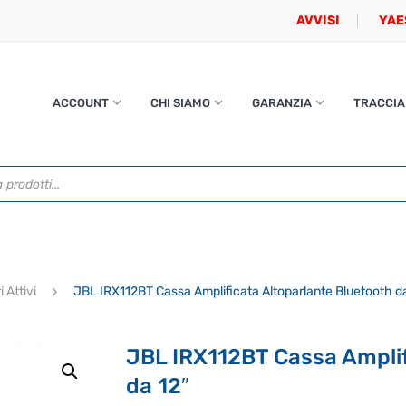
AVVISI
YAE
ACCOUNT
CHI SIAMO
GARANZIA
TRACCIA
i Attivi
JBL IRX112BT Cassa Amplificata Altoparlante Bluetooth da
JBL IRX112BT Cassa Amplif
da 12″