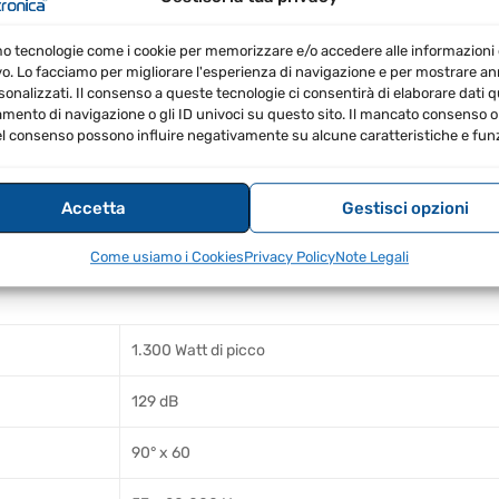
mo tecnologie come i cookie per memorizzare e/o accedere alle informazioni 
vo. Lo facciamo per migliorare l'esperienza di navigazione e per mostrare a
sonalizzati. Il consenso a queste tecnologie ci consentirà di elaborare dati qua
imensioni estremamente compatte
ento di navigazione o gli ID univoci su questo sito. Il mancato consenso o 
 ascoltare la musica in modo semplice e veloce da sma
l consenso possono influire negativamente su alcune caratteristiche e funz
aticamente il feedback
 in ogni applicazione
Accetta
Gestisci opzioni
amente la musica durante gli annunci
Come usiamo i Cookies
Privacy Policy
Note Legali
1.300 Watt di picco
129 dB
90° x 60