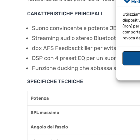
CARATTERISTICHE PRINCIPALI
Utilizzia
dispositi
(non) per
Suono convincente e potente JBL con d
comportam
Streaming audio stereo Bluetooth 5.0 per
revoca de
dbx AFS Feedbackkiller per evitare autom
DSP con 4 preset EQ per un suono ottimale
Funzione ducking che abbassa automatic
SPECIFICHE TECNICHE
Potenza
SPL massimo
Angolo del fascio