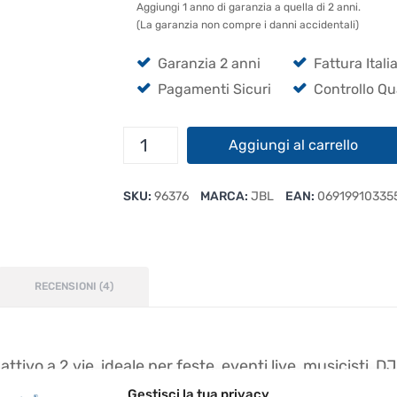
Aggiungi 1 anno di garanzia a quella di 2 anni.
(La garanzia non compre i danni accidentali)
Garanzia 2 anni
Fattura Itali
Pagamenti Sicuri
Controllo Qu
JBL
Aggiungi al carrello
IRX112BT
Cassa
SKU:
96376
MARCA:
JBL
EAN:
06919910335
Amplificata
Altoparlante
Bluetooth
da
12"
RECENSIONI (4)
quantità
tivo a 2 vie, ideale per feste, eventi live, musicisti, D
re un suono potente e di qualità.
Gestisci la tua privacy