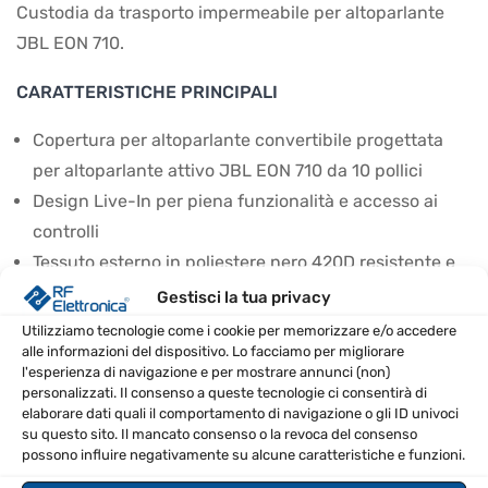
Custodia da trasporto impermeabile per altoparlante
JBL EON 710.
CARATTERISTICHE PRINCIPALI
Copertura per altoparlante convertibile progettata
per altoparlante attivo JBL EON 710 da 10 pollici
Design Live-In per piena funzionalità e accesso ai
controlli
Tessuto esterno in poliestere nero 420D resistente e
impermeabile
Gestisci la tua privacy
Tessuto interno morbido in poliestere 210D con
Utilizziamo tecnologie come i cookie per memorizzare e/o accedere
imbottitura protettiva in schiuma da 5 mm
alle informazioni del dispositivo. Lo facciamo per migliorare
l'esperienza di navigazione e per mostrare annunci (non)
Maniglia singola e ritagli per montaggio su fly-mount
personalizzati. Il consenso a queste tecnologie ci consentirà di
Lembo di copertura arrotolabile con gancio e
elaborare dati quali il comportamento di navigazione o gli ID univoci
su questo sito. Il mancato consenso o la revoca del consenso
passante
possono influire negativamente su alcune caratteristiche e funzioni.
Pannello di accesso al controllo laterale con chiusura