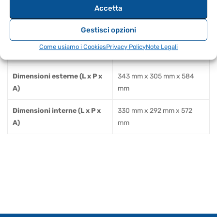
a strappo
Accetta
SPECIFICHE TECNICHE
Gestisci opzioni
Come usiamo i Cookies
Privacy Policy
Note Legali
Peso (kg)
0.64
Dimensioni esterne (L x P x
343 mm x 305 mm x 584
A)
mm
Dimensioni interne (L x P x
330 mm x 292 mm x 572
A)
mm