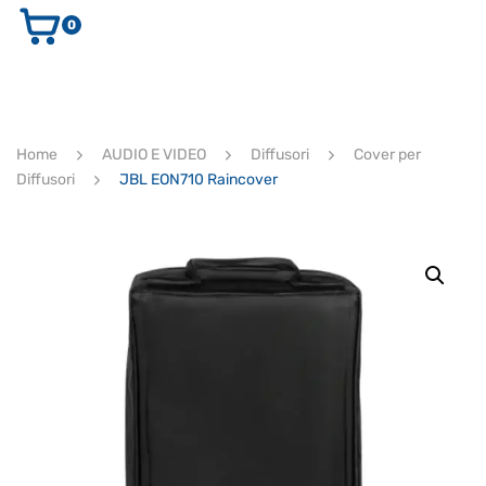
0
AUDIO E VIDEO
STRUMENTI MUSICALI
ELETTRONICA
Home
AUDIO E VIDEO
Diffusori
Cover per
ULTIMI ARRIVI
Diffusori
JBL EON710 Raincover
Ricerca
prodotti
CERCA