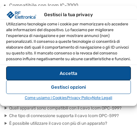
Compatibile con Icom IC-7000
Supporta Icom IC-78
Gestisci la tua privacy
Include adattamento per IC-718
Utilizziamo tecnologie come i cookie per memorizzare e/o accedere
alle informazioni del dispositivo. Lo facciamo per migliorare
Utilizzabile con Icom IC-7200
l'esperienza di navigazione e per mostrare annunci (non)
Compatibilità con IC-7410 e IC-9100
personalizzati. Il consenso a queste tecnologie ci consentirà di
elaborare dati quali il comportamento di navigazione o gli ID univoci
Adatta anche IC-706 MKIIG e IC-703
su questo sito. Il mancato consenso o la revoca del consenso
possono influire negativamente su alcune caratteristiche e funzioni.
SPECIFICHE TECNICHE
Accetta
EAN
8670000868126
Gestisci opzioni
FAQ – DOMANDE FREQUENTI
Come usiamo i Cookies
Privacy Policy
Note Legali
Quali apparati sono compatibili con il cavo Icom OPC-599?
Che tipo di connessione supporta il cavo Icom OPC-599?
È possibile utilizzare il cavo con più di un apparato?