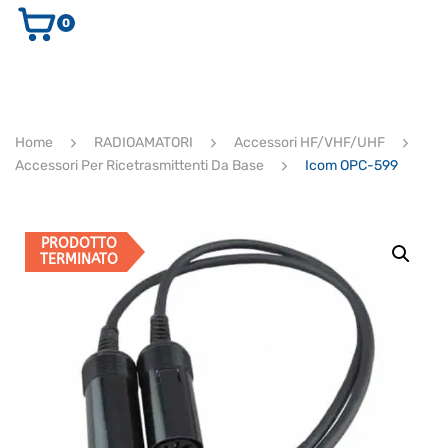
0
AUDIO E VIDEO
STRUMENTI MUSICALI
ELETTRONICA
Home
RADIOAMATORI
Accessori HF/VHF/UHF
ULTIMI ARRIVI
Accessori Per Ricetrasmittenti Da Base
Icom OPC-599
Ricerca
prodotti
CERCA
PRODOTTO
TERMINATO