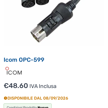
Supporto clienti
RF Assist
Ciao, Come posso aiutarti?
Puoi chiedermi informazioni generali o specifiche su certi
prodotti.
Per ottenere dettagli su un determinato prodotto
assicurati di indicarne il nome completo
Icom OPC-599
€
48.60
IVA Inclusa
DISPONIBILE DAL 08/09/2026
Condizioni Prodotto:
Nuovo