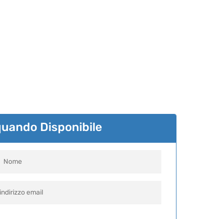
.
.
quando Disponibile