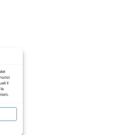
del
nnunci
li il
la
ioni.