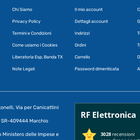
Chi Siamo
Il mio account
C
Privacy Policy
Dettagli account
G
Termini e Condizioni
Indirizzi
T
Come usiamo i Cookies
Ordini
T
Liberatoria Esp, Banda TX
Carrello
D
Note Legali
Password dimenticata
A
nelli, Via per Canicattini
RF Elettronica
A: SR-409444 Marchio
3028
recensioni
 Ministero delle Impese e