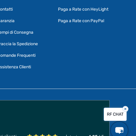
ontatti
Paga a Rate con HeyLight
Supporto clienti
RF Assist
aranzia
Paga a Rate con PayPal
Ciao, Come posso aiutarti?
empi di Consegna
Puoi chiedermi informazioni generali o
specifiche su certi prodotti.
raccia la Spedizione
Per ottenere dettagli su un determinato
omande Frequenti
prodotto
assicurati di indicarne il nome
completo
ssistenza Clienti
×
Vorrei creare un ticket al servizio clienti
RF CHAT
Quali sono i tempi di consegna?