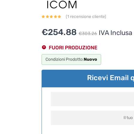
(
1
recensione cliente)
Il
Il
€
254.88
IVA Inclusa
€
303.26
prezzo
prezzo
FUORI PRODUZIONE
originale
attuale
era:
è:
Condizioni Prodotto:
Nuovo
€303.26
€254.88
Ricevi Email 