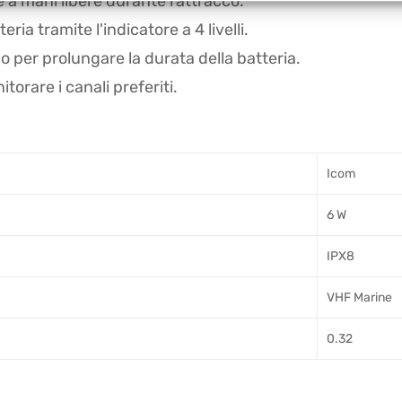
 a mani libere durante l'attracco.
eria tramite l'indicatore a 4 livelli.
o per prolungare la durata della batteria.
torare i canali preferiti.
Icom
6 W
IPX8
VHF Marine
0.32