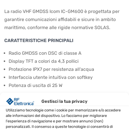
La radio VHF GMDSS Icom IC-GM600 è progettata per
garantire comunicazioni affidabili e sicure in ambito
marittimo, conforme alle rigide normative SOLAS.
CARATTERISTICHE PRINCIPALI
Radio GMDSS con DSC di classe A
Display TFT a colori da 4,3 pollici
Protezione IPX7 per resistenza all'acqua
Interfaccia utente intuitiva con softkey
Potenza di uscita di 25 W
CONTENUTO DELLA CONFEZIONE
Gestisci la tua privacy
Icom IC-GM600 radio VHF GMDSS
Utilizziamo tecnologie come i cookie per memorizzare e/o accedere
alle informazioni del dispositivo. Lo facciamo per migliorare
Microfono a mano HM-214V
l'esperienza di navigazione e per mostrare annunci (non)
Cavo DC
personalizzati. Il consenso a queste tecnologie ci consentirà di