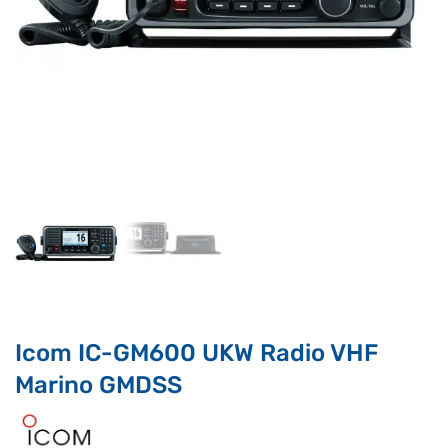
Supporto clienti
RF Assist
Ciao, Come posso aiutarti?
Puoi chiedermi informazioni generali o specifiche su certi
prodotti.
Per ottenere dettagli su un determinato prodotto
assicurati di indicarne il nome completo
Icom IC-GM600 UKW Radio VHF
Marino GMDSS