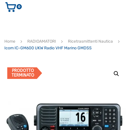
0
AUDIO E VIDEO
STRUMENTI MUSICALI
ELETTRONICA
Home
RADIOAMATORI
Ricetrasmittenti Nautica
ULTIMI ARRIVI
Icom IC-GM600 UKW Radio VHF Marino GMDSS
Ricerca
prodotti
CERCA
PRODOTTO
TERMINATO