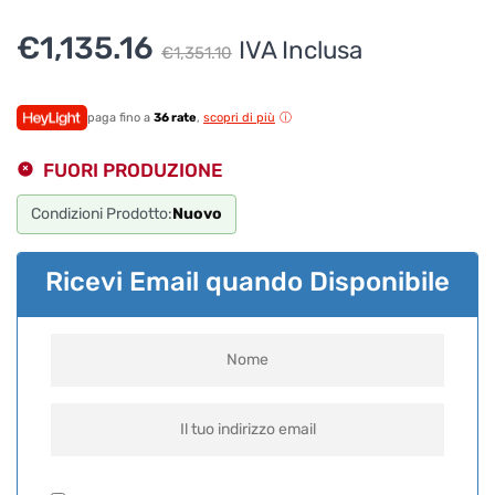
Il
Il
€
1,135.16
IVA Inclusa
€
1,351.10
prezzo
prezzo
originale
attuale
paga fino a
36 rate
,
scopri di più
era:
è:
FUORI PRODUZIONE
€1,351.10.
€1,135.16.
Condizioni Prodotto:
Nuovo
Ricevi Email quando Disponibile