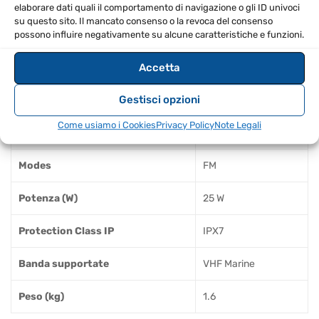
elaborare dati quali il comportamento di navigazione o gli ID univoci
Gancio per microfono
su questo sito. Il mancato consenso o la revoca del consenso
Staffa di montaggio
possono influire negativamente su alcune caratteristiche e funzioni.
SPECIFICHE TECNICHE
Accetta
Gestisci opzioni
Marca
Icom
Come usiamo i Cookies
Privacy Policy
Note Legali
DSC Class
A
Modes
FM
Potenza (W)
25 W
Protection Class IP
IPX7
Banda supportate
VHF Marine
Peso (kg)
1.6