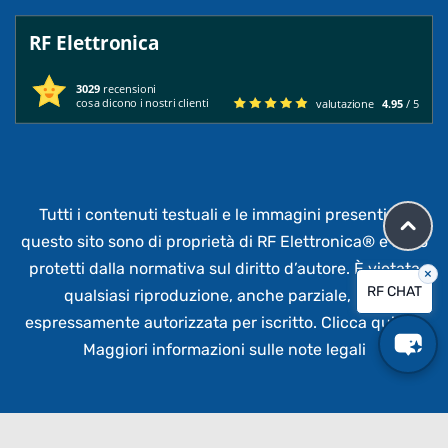
RF Elettronica
3029
recensioni
cosa dicono i nostri clienti
valutazione
4.95
/ 5
Tutti i contenuti testuali e le immagini presenti su
questo sito sono di proprietà di RF Elettronica®
e sono
protetti dalla normativa sul diritto d’autore. È vietata
×
RF CHAT
qualsiasi riproduzione, anche parziale,
non
espressamente autorizzata per iscritto.
Clicca qui per
Maggiori informazioni sulle note legali