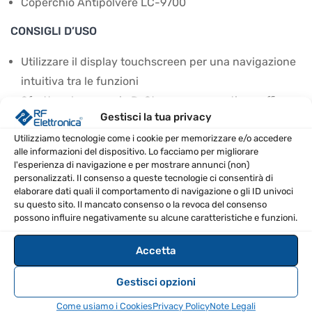
Coperchio Antipolvere LC-9700
CONSIGLI D’USO
Utilizzare il display touchscreen per una navigazione
intuitiva tra le funzioni
Sfruttare le memorie D-Star per una gestione efficace
Gestisci la tua privacy
delle comunicazioni
Monitorare la ricezione in modalità satellite con
Utilizziamo tecnologie come i cookie per memorizzare e/o accedere
alle informazioni del dispositivo. Lo facciamo per migliorare
impostazioni Doppler per un'esperienza ottimale
l'esperienza di navigazione e per mostrare annunci (non)
Aggiornare il software per implementare nuove
personalizzati. Il consenso a queste tecnologie ci consentirà di
elaborare dati quali il comportamento di navigazione o gli ID univoci
funzionalità
su questo sito. Il mancato consenso o la revoca del consenso
possono influire negativamente su alcune caratteristiche e funzioni.
SPECIFICHE TECNICHE
Accetta
Banda
2m, 70cm, 23cm
Gestisci opzioni
supportate
Come usiamo i Cookies
Privacy Policy
Note Legali