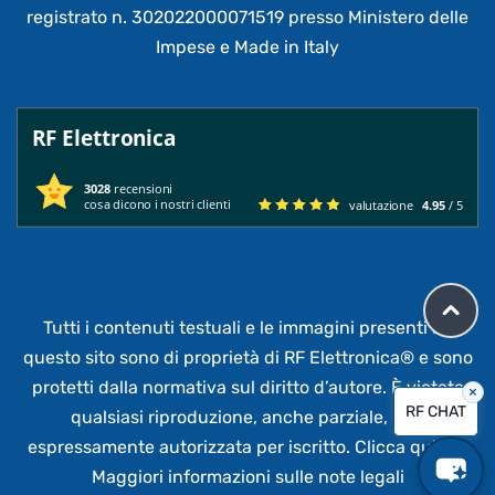
registrato n. 302022000071519 presso Ministero delle
Impese e Made in Italy
RF Elettronica
3028
recensioni
cosa dicono i nostri clienti
valutazione
4.95
/ 5
Tutti i contenuti testuali e le immagini presenti su
questo sito sono di proprietà di RF Elettronica®
e sono
protetti dalla normativa sul diritto d’autore. È vietata
×
RF CHAT
qualsiasi riproduzione, anche parziale,
non
espressamente autorizzata per iscritto.
Clicca qui per
Maggiori informazioni sulle note legali