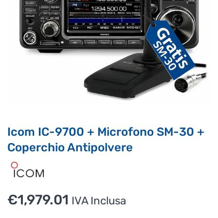
Supporto clienti
RF Assist
Icom IC-9700 + Microfono SM-30 +
Ciao, Come posso aiutarti?
Coperchio Antipolvere
Puoi chiedermi informazioni generali o specifiche su certi
prodotti.
Per ottenere dettagli su un determinato prodotto
assicurati di indicarne il nome completo
€
1,979.01
IVA Inclusa