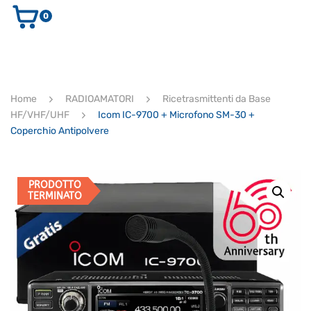
0
AUDIO E VIDEO
STRUMENTI MUSICALI
ELETTRONICA
Home
RADIOAMATORI
Ricetrasmittenti da Base
ULTIMI ARRIVI
HF/VHF/UHF
Icom IC-9700 + Microfono SM-30 +
Ricerca
Coperchio Antipolvere
prodotti
CERCA
PRODOTTO
TERMINATO