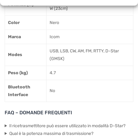
0.5-100 W (2m), 0.5-75 W (70cm), 0.1-10
Potenza (W)
W (23cm)
Color
Nero
Marca
Icom
USB, LSB, CW, AM, FM, RTTY, D-Star
Modes
(GMSK)
Peso (kg)
4.7
Bluetooth
No
Interface
FAQ – DOMANDE FREQUENTI
Il ricetrasmettitore può essere utilizzato in modalità D-Star?
Qual è la potenza massima di trasmissione?