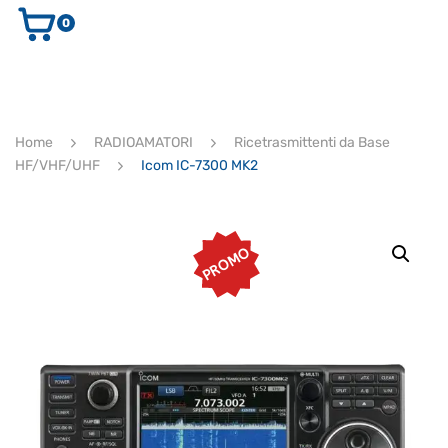
0
AUDIO E VIDEO
STRUMENTI MUSICALI
ELETTRONICA
Home
RADIOAMATORI
Ricetrasmittenti da Base
ULTIMI ARRIVI
HF/VHF/UHF
Icom IC-7300 MK2
Ricerca
prodotti
CERCA
PROMO