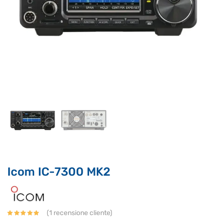
Supporto clienti
RF Assist
Ciao, Come posso aiutarti?
Icom IC-7300 MK2
Puoi chiedermi informazioni generali o specifiche su certi
prodotti.
Per ottenere dettagli su un determinato prodotto
assicurati di indicarne il nome completo
(
1
recensione cliente)