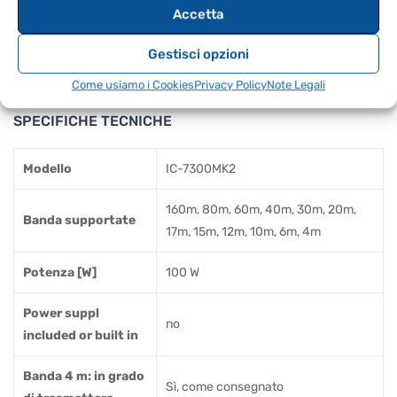
Utilizzare il touchscreen per inserire direttamente le
Accetta
frequenze.
Gestisci opzioni
Premere il tasto BAND per selezionare le bande 50/70
MHz.
Come usiamo i Cookies
Privacy Policy
Note Legali
SPECIFICHE TECNICHE
Modello
IC-7300MK2
160m, 80m, 60m, 40m, 30m, 20m,
Banda supportate
17m, 15m, 12m, 10m, 6m, 4m
Potenza [W]
100 W
Power suppl
no
included or built in
Banda 4 m: in grado
Sì, come consegnato