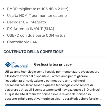
RMDR migliorato (≈ 105 dB a 2 kHz)
Uscita HDMI™ per monitor esterno
Decoder CW integrato
RX-Antenna IN/OUT (SMA)
USB-C con due porte COM virtuali
Controllo via LAN
CONTENUTO DELLA CONFEZIONE
IC-7300MK2
Gestisci la tua privacy
Microfono portatile
Utilizziamo tecnologie come i cookie per memorizzare e/o accedere
Cavo di alimentazione
alle informazioni del dispositivo. Lo facciamo per migliorare
l'esperienza di navigazione e per mostrare annunci (non)
Fusibili di ricambio
personalizzati. Il consenso a queste tecnologie ci consentirà di
Manuale d’uso
elaborare dati quali il comportamento di navigazione o gli ID univoci
su questo sito. Il mancato consenso o la revoca del consenso
CONSIGLI D’USO
possono influire negativamente su alcune caratteristiche e funzioni.