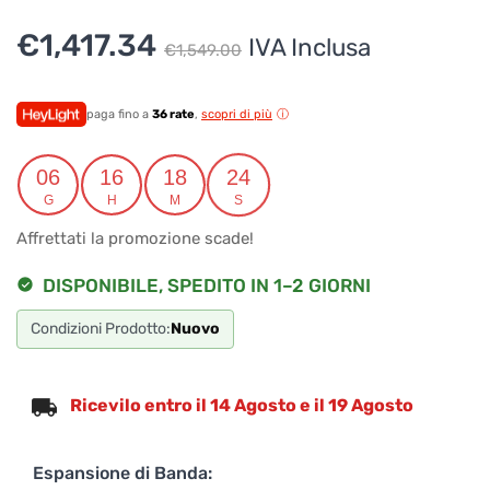
Il
Il
€
1,417.34
IVA Inclusa
€
1,549.00
prezzo
prezzo
originale
attuale
paga fino a
36 rate
,
scopri di più
era:
è:
06
16
18
24
€1,549.00.
€1,417.34.
G
H
M
S
Affrettati la promozione scade!
DISPONIBILE, SPEDITO IN 1–2 GIORNI
Condizioni Prodotto:
Nuovo
Ricevilo entro il 14 Agosto e il 19 Agosto
Espansione di Banda: