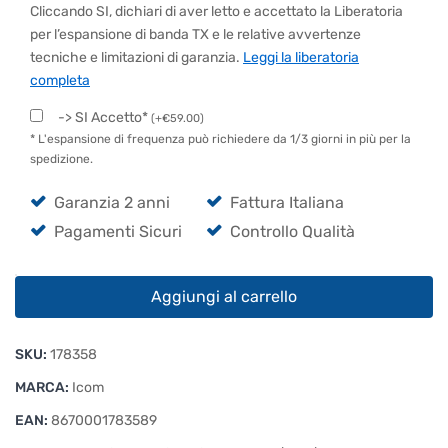
Cliccando SI, dichiari di aver letto e accettato la Liberatoria
per l’espansione di banda TX e le relative avvertenze
tecniche e limitazioni di garanzia.
Leggi la liberatoria
completa
-> SI Accetto*
(
+
€
59.00
)
* L'espansione di frequenza può richiedere da 1/3 giorni in più per la
spedizione.
Garanzia 2 anni
Fattura Italiana
Pagamenti Sicuri
Controllo Qualità
Icom
Aggiungi al carrello
IC-
7300
SKU:
178358
MK2
quantità
MARCA:
Icom
EAN:
8670001783589