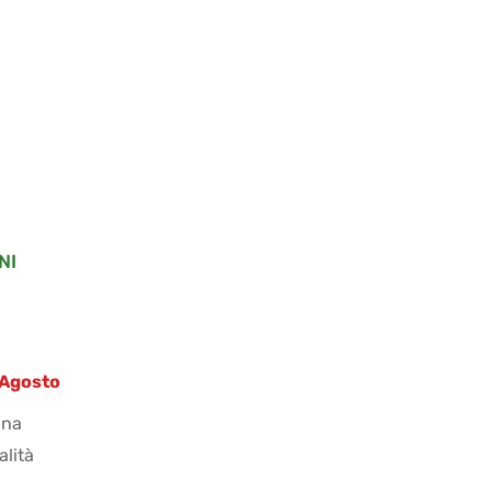
NI
8 Agosto
ana
alità