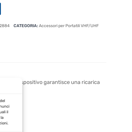
2884
CATEGORIA:
Accessori per Portatili VHF/UHF
Questo dispositivo garantisce una ricarica
del
nnunci
li il
la
ioni.