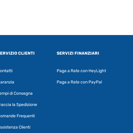
ERVIZIO CLIENTI
SERVIZI FINANZIARI
ontatti
Paga a Rate con HeyLight
Supporto clienti
RF Assist
aranzia
Paga a Rate con PayPal
Ciao, Come posso aiutarti?
empi di Consegna
Puoi chiedermi informazioni generali o
specifiche su certi prodotti.
raccia la Spedizione
Per ottenere dettagli su un determinato
omande Frequenti
prodotto
assicurati di indicarne il nome
completo
ssistenza Clienti