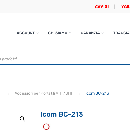
AVVISI
YAE
ACCOUNT
CHI SIAMO
GARANZIA
TRACCIA
HF
Accessori per Portatili VHF/UHF
Icom BC-213
Icom BC-213