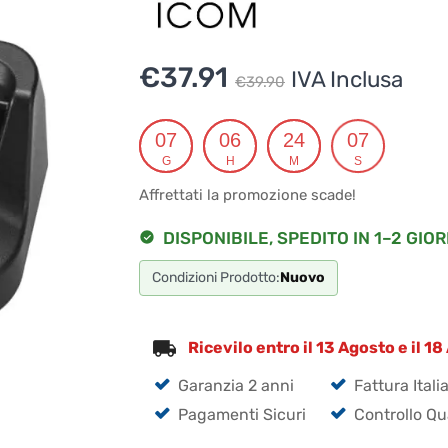
Il
Il
€
37.91
IVA Inclusa
€
39.90
prezzo
prezzo
originale
attuale
07
06
24
06
G
H
M
S
era:
è:
Affrettati la promozione scade!
€39.90.
€37.91.
DISPONIBILE, SPEDITO IN 1–2 GIOR
Condizioni Prodotto:
Nuovo
Ricevilo entro il 13 Agosto e il 1
Garanzia 2 anni
Fattura Itali
Pagamenti Sicuri
Controllo Qu