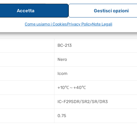
Accetta
Gestisci opzioni
on spina UE
Come usiamo i Cookies
Privacy Policy
Note Legali
BC-213
Nero
Icom
+10℃～+40℃
IC-F29SDR/SR2/SR/DR3
0.75