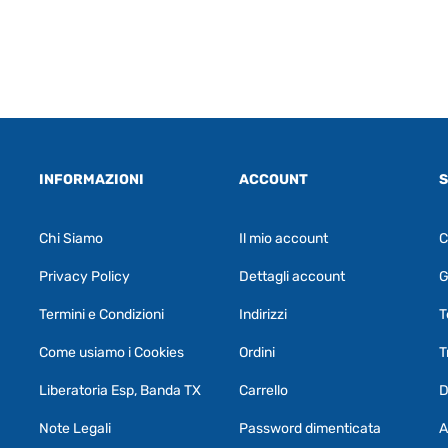
INFORMAZIONI
ACCOUNT
S
Chi Siamo
Il mio account
C
Privacy Policy
Dettagli account
G
Termini e Condizioni
Indirizzi
T
Come usiamo i Cookies
Ordini
T
Liberatoria Esp, Banda TX
Carrello
D
Note Legali
Password dimenticata
A