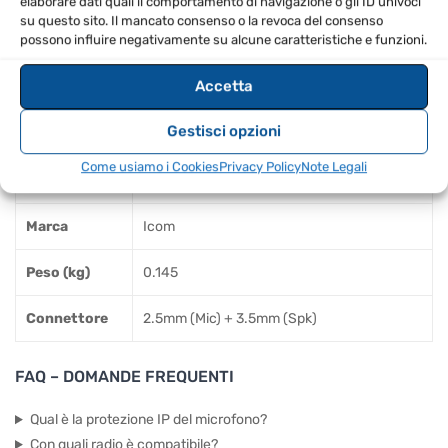
elaborare dati quali il comportamento di navigazione o gli ID univoci
prolungarne la durata.
su questo sito. Il mancato consenso o la revoca del consenso
Pulire regolarmente il microfono per mantenere la
possono influire negativamente su alcune caratteristiche e funzioni.
qualità del suono.
Accetta
SPECIFICHE TECNICHE
Gestisci opzioni
IC-T10, IC-F29SDR/SR2/SR/DR3, IC-
Come usiamo i Cookies
Privacy Policy
Note Legali
Compatibilità
F1000/2000, IC-F3032/4032
Marca
Icom
Peso (kg)
0.145
Connettore
2.5mm (Mic) + 3.5mm (Spk)
FAQ – DOMANDE FREQUENTI
Qual è la protezione IP del microfono?
Con quali radio è compatibile?