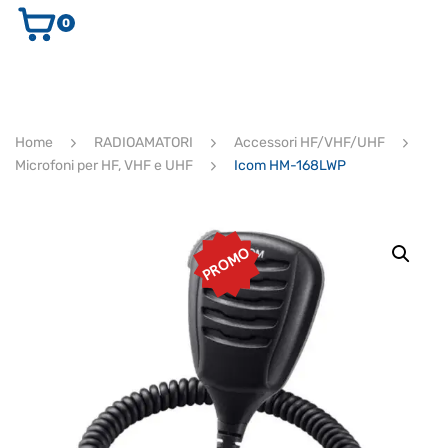
0
AUDIO E VIDEO
STRUMENTI MUSICALI
ELETTRONICA
Home
RADIOAMATORI
Accessori HF/VHF/UHF
ULTIMI ARRIVI
Microfoni per HF, VHF e UHF
Icom HM-168LWP
Ricerca
prodotti
CERCA
PROMO