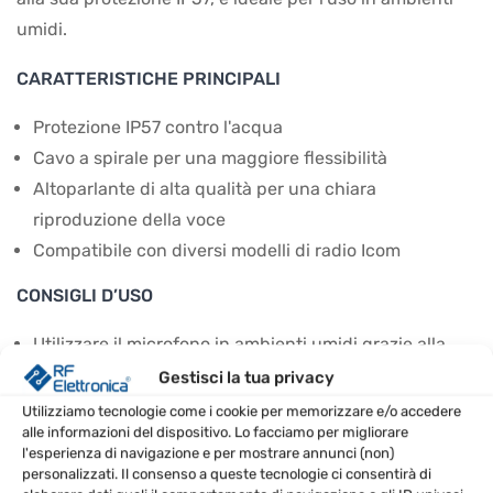
umidi.
CARATTERISTICHE PRINCIPALI
Protezione IP57 contro l'acqua
Cavo a spirale per una maggiore flessibilità
Altoparlante di alta qualità per una chiara
riproduzione della voce
Compatibile con diversi modelli di radio Icom
CONSIGLI D’USO
Utilizzare il microfono in ambienti umidi grazie alla
sua protezione dall'acqua.
Gestisci la tua privacy
Collegare il microfono direttamente alla radio per un
Utilizziamo tecnologie come i cookie per memorizzare e/o accedere
alle informazioni del dispositivo. Lo facciamo per migliorare
uso immediato.
l'esperienza di navigazione e per mostrare annunci (non)
Evitare di sovraccaricare il cavo a spirale per
personalizzati. Il consenso a queste tecnologie ci consentirà di