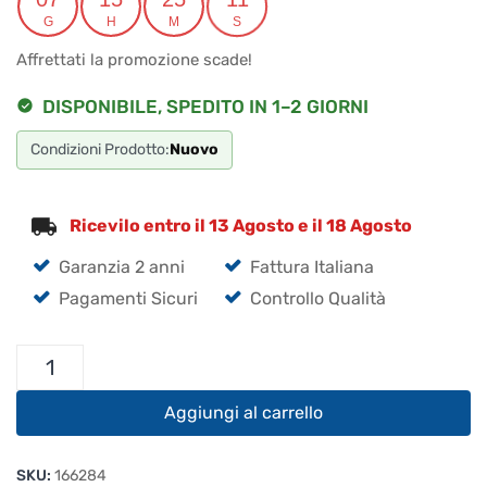
originale
attuale
G
H
M
S
era:
è:
Affrettati la promozione scade!
€94.50.
€89.78.
DISPONIBILE, SPEDITO IN 1–2 GIORNI
Condizioni Prodotto:
Nuovo
Ricevilo entro il 13 Agosto e il 18 Agosto
Garanzia 2 anni
Fattura Italiana
Pagamenti Sicuri
Controllo Qualità
Icom
HM-
168LWP
Aggiungi al carrello
quantità
SKU:
166284