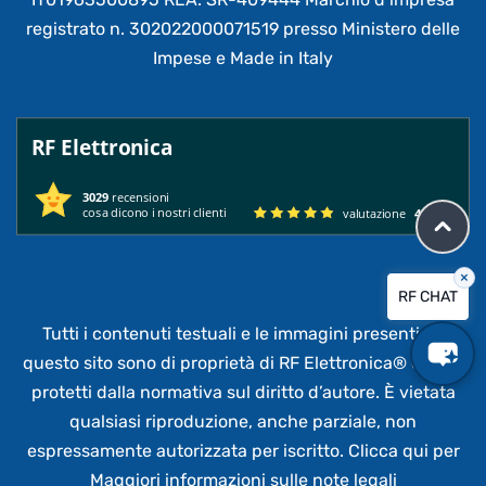
registrato n. 302022000071519 presso Ministero delle
Impese e Made in Italy
RF Elettronica
3029
recensioni
cosa dicono i nostri clienti
valutazione
4.95
/ 5
×
RF CHAT
Tutti i contenuti testuali e le immagini presenti su
questo sito sono di proprietà di RF Elettronica®
e sono
protetti dalla normativa sul diritto d’autore. È vietata
qualsiasi riproduzione, anche parziale,
non
espressamente autorizzata per iscritto.
Clicca qui per
Maggiori informazioni sulle note legali