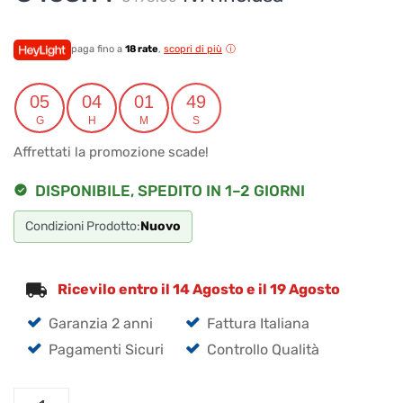
prezzo
prezzo
originale
attuale
paga fino a
18 rate
,
scopri di più
era:
è:
05
04
01
49
€498.00.
€463.14.
G
H
M
S
Affrettati la promozione scade!
DISPONIBILE, SPEDITO IN 1–2 GIORNI
Condizioni Prodotto:
Nuovo
Ricevilo entro il 14 Agosto e il 19 Agosto
Garanzia 2 anni
Fattura Italiana
Pagamenti Sicuri
Controllo Qualità
Icom