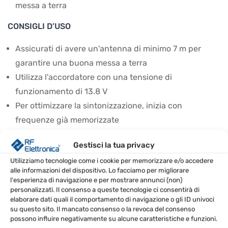
messa a terra
CONSIGLI D’USO
Assicurati di avere un'antenna di minimo 7 m per
garantire una buona messa a terra
Utilizza l'accordatore con una tensione di
funzionamento di 13.8 V
Per ottimizzare la sintonizzazione, inizia con
frequenze già memorizzate
Attendi 1-3 secondi per frequenze note e 2-15
Gestisci la tua privacy
secondi per nuove frequenze durante la
Utilizziamo tecnologie come i cookie per memorizzare e/o accedere
sintonizzazione
alle informazioni del dispositivo. Lo facciamo per migliorare
Verifica che il dispositivo sia installato in un luogo
l'esperienza di navigazione e per mostrare annunci (non)
personalizzati. Il consenso a queste tecnologie ci consentirà di
asciutto e protetto dalle intemperie
elaborare dati quali il comportamento di navigazione o gli ID univoci
su questo sito. Il mancato consenso o la revoca del consenso
SPECIFICHE TECNICHE
possono influire negativamente su alcune caratteristiche e funzioni.