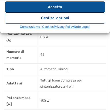
Peso (kg)
2.5
Accetta
Min. Tune Power
Gestisci opzioni
5 – 15 W
(W)
Come usiamo i Cookies
Privacy Policy
Note Legali
Current Intake
0.7 A
(A)
Numero di
45
memorie
Tipo
Automatic Tuning
Tutti gli Icom con presa per
Adatta ai
sintonizzatore a 4 pin
Potenza mass.
150 W
[W]