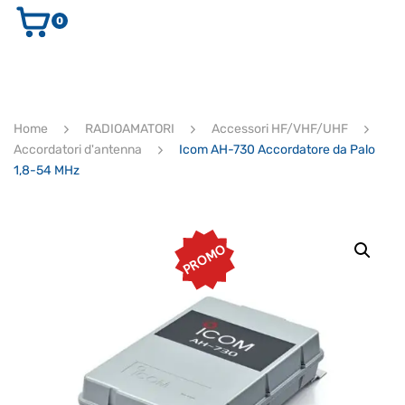
0
AUDIO E VIDEO
STRUMENTI MUSICALI
ELETTRONICA
Home
RADIOAMATORI
Accessori HF/VHF/UHF
ULTIMI ARRIVI
Accordatori d'antenna
Icom AH-730 Accordatore da Palo
Ricerca
1,8-54 MHz
prodotti
CERCA
PROMO