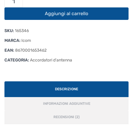
AH-
730
Aggiungi al carrello
Accordatore
da
SKU:
165346
Palo
1,8-
MARCA:
Icom
54
EAN:
8670001653462
MHz
CATEGORIA:
quantità
Accordatori d'antenna
DESCRIZIONE
INFORMAZIONI AGGIUNTIVE
RECENSIONI (2)